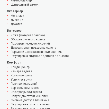
Иммобилайзер
Центральный замок
Экстерьер
Металлик
Диски 16
Докатка
Интерьер
Кожа (материал салона)
Обогрев рулевого колеса
Подогрев передних сидений
Декоративная подсветка салона
Передний центральный подлокотник
Регулировка сиденья водителя по высоте
Комфорт
Кондиционер
Камера задняя
Круиз-контроль
Усилитель руля
Парктроник задний
Бортовой компьютер
Электропривод зеркал
Запуск двигателя с кнопки
Система доступа без ключа
Регулировка руля по вылету
Регулировка руля по высоте