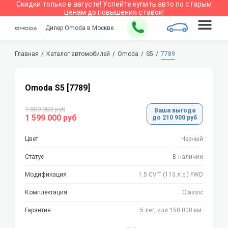
Скидки только в
августе
!
Успейте купить авто по старым
ценам до повышения ставок!
Дилер Omoda в Москве
Главная
Каталог автомобилей
Omoda
S5
7789
Omoda S5 [7789]
1 809 900 руб
Ваша выгода
1 599 000 руб
до 210 900 руб
Цвет
Черный
Статус
В наличии
Модификация
1.5 CVT (113 л.с.) FWD
Комплектация
Classic
Гарантия
5 лет, или 150 000 км.