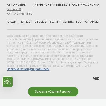
АВТОМОБИЛИ
ЛИЗИНГ
КОНТАКТЫ
ВЫКУП
TRADE-IN
РАССРОЧКА
ВСЕ АВТО
КИТАЙСКИЕ АВТО
КРЕДИТ
ДИРЕКТ
ОТЗЫВЫ
УСЛУГИ
СЕРВИС
ГОСПРОГРАММЫ
Обращаем Ваше внимание на то, что данный сайт носит
исключительно информационный характер и ни при каких условиях
не является публичной офертой, определяемой положениями
статьи 437 Гражданского кодекса Российской Федерации. Все цены
указаны с учетом максимальной скидки на авто и при условии
покупки в кредит и включают в себя обязательные страховые
продукты, которые согласовываются и оплачиваются отдельно.
ООО «ПРЕМИУМ РЕКЛАМА» ИНН: 5263108187 КПП: 775101001
ОГРН: 1145263004501 Адрес: 108842, г. Москва, вн.тер.г. Городской
Округ Троицк, г Троицк, ул Нагорная, д. 8, помещ. 12/11/12/13
Политика конфиденциальности
Заказать обратный звонок