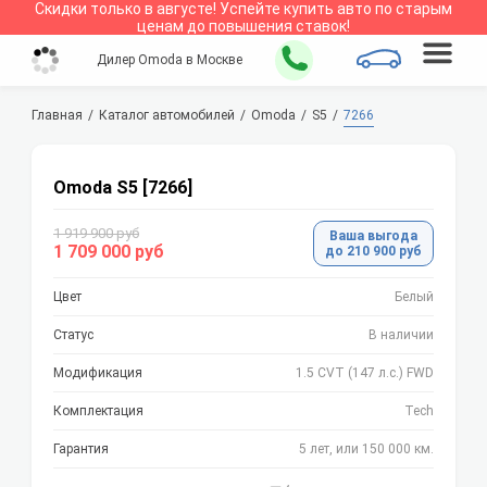
Скидки только в
августе
!
Успейте купить авто по старым
ценам до повышения ставок!
Дилер Omoda в Москве
Главная
Каталог автомобилей
Omoda
S5
7266
Omoda S5 [7266]
1 919 900 руб
Ваша выгода
1 709 000 руб
до 210 900 руб
Цвет
Белый
Статус
В наличии
Модификация
1.5 CVT (147 л.с.) FWD
Комплектация
Tech
Гарантия
5 лет, или 150 000 км.