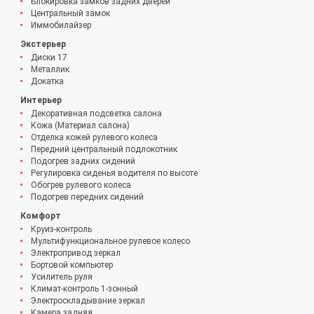
Блокировка замков задних дверей
Центральный замок
Иммобилайзер
Экстерьер
Диски 17
Металлик
Докатка
Интерьер
Декоративная подсветка салона
Кожа (Материал салона)
Отделка кожей рулевого колеса
Передний центральный подлокотник
Подогрев задних сидений
Регулировка сиденья водителя по высоте
Обогрев рулевого колеса
Подогрев передних сидений
Комфорт
Круиз-контроль
Мультифункциональное рулевое колесо
Электропривод зеркал
Бортовой компьютер
Усилитель руля
Климат-контроль 1-зонный
Электроскладывание зеркал
Камера задняя