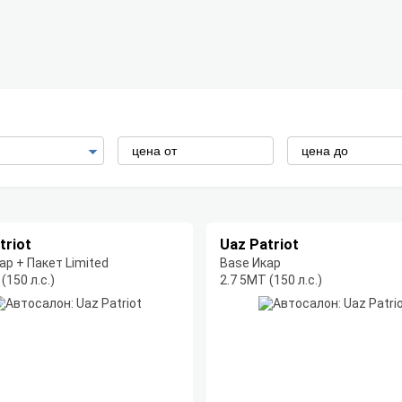
triot
Uaz Patriot
ар + Пакет Limited
Base Икар
(150 л.с.)
2.7 5МТ (150 л.с.)