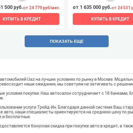
51 500 руб.
от 1 635 000 руб.
от 24 779 руб/мес.
от 24 531 
КУПИТЬ В КРЕДИТ
КУПИТЬ В КРЕДИТ
ПОКАЗАТЬ ЕЩЕ
втомобилей Uaz на лучших условиях по рынку в Москве. Модельн
 превосходит наши ожидания, мы советуем не затягивать с решени
е условия покупки. Наш автосалон сотрудничает с 18 банками, б
ж.
льзовании услуги Трейд-Ин. Благодаря данной системе Ваш ста
е авто, наши специалисты ориентируются на среднюю цену по рынк
е и бесплатные.
едоставляется бонусная скидка при покупке авто в кредит, а так