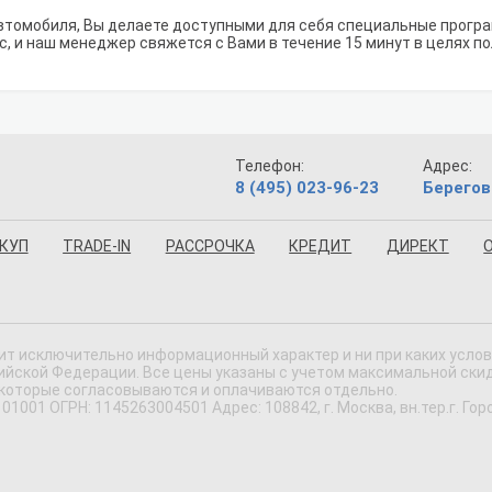
втомобиля, Вы делаете доступными для себя специальные програм
с, и наш менеджер свяжется с Вами в течение 15 минут в целях п
Телефон:
Адрес:
8 (495) 023-96-23
Берегов
КУП
TRADE-IN
РАССРОЧКА
КРЕДИТ
ДИРЕКТ
ит исключительно информационный характер и ни при каких усло
ской Федерации. Все цены указаны с учетом максимальной скидки
 которые согласовываются и оплачиваются отдельно.
 ОГРН: 1145263004501 Адрес: 108842, г. Москва, вн.тер.г. Городс