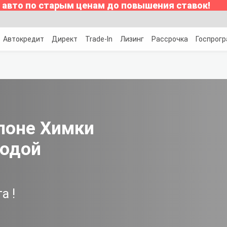
 авто по старым ценам до повышения ставок!
Автокредит
Директ
Trade-In
Лизинг
Рассрочка
Госпрог
алоне Химки
годой
та
!