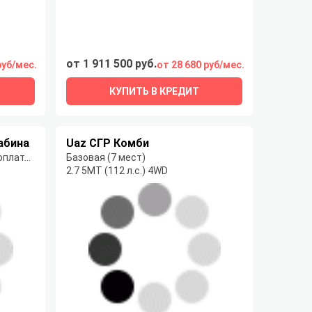
от 1 911 500 руб.
руб/мес.
от 28 680 руб/мес.
КУПИТЬ В КРЕДИТ
абина
Uaz СГР Комби
Base Икар (длинная база) Европлатформа
Базовая (7 мест)
2.7 5MT (112 л.с.) 4WD