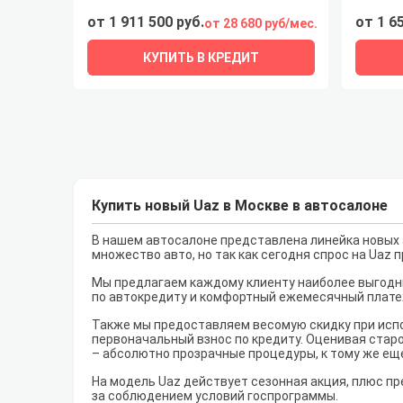
от 1 911 500 руб.
от 1 6
от 28 680 руб/мес.
КУПИТЬ В КРЕДИТ
Купить новый Uaz в Москве в автосалоне
В нашем автосалоне представлена линейка новых а
множество авто, но так как сегодня спрос на Uaz
Мы предлагаем каждому клиенту наиболее выгодны
по автокредиту и комфортный ежемесячный плате
Также мы предоставляем весомую скидку при испо
первоначальный взнос по кредиту. Оценивая старо
– абсолютно прозрачные процедуры, к тому же ещ
На модель Uaz действует сезонная акция, плюс пр
за соблюдением условий госпрограммы.