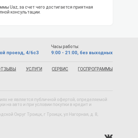
мы Uaz, за счет чего достигается приятная
олной консультации.
Часы работы:
ой проезд, 4/6с3
9:00 - 21:00, без выходных
ОТЗЫВЫ
УСЛУГИ
СЕРВИС
ГОСПРОГРАММЫ
виях не является публичной офертой, определяемой
 на авто и при условии покупки в кредит и
кой Округ Троицк, г Троицк, ул Нагорная, д. 8,