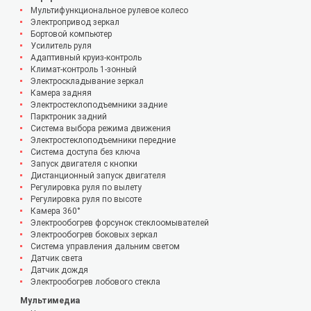
Мультифункциональное рулевое колесо
Электропривод зеркал
Бортовой компьютер
Усилитель руля
Адаптивный круиз-контроль
Климат-контроль 1-зонный
Электроскладывание зеркал
Камера задняя
Электростеклоподъемники задние
Парктроник задний
Система выбора режима движения
Электростеклоподъемники передние
Система доступа без ключа
Запуск двигателя с кнопки
Дистанционный запуск двигателя
Регулировка руля по вылету
Регулировка руля по высоте
Камера 360°
Электрообогрев форсунок стеклоомывателей
Электрообогрев боковых зеркал
Система управления дальним светом
Датчик света
Датчик дождя
Электрообогрев лобового стекла
Мультимедиа