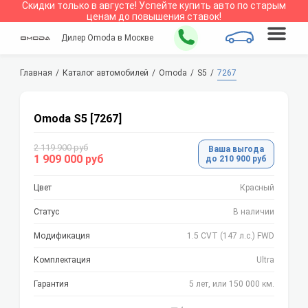
Скидки только в
августе
!
Успейте купить авто по старым
ценам до повышения ставок!
Дилер Omoda в Москве
Главная
Каталог автомобилей
Omoda
S5
7267
Omoda S5 [7267]
2 119 900 руб
Ваша выгода
1 909 000 руб
до 210 900 руб
Цвет
Красный
Статус
В наличии
Модификация
1.5 CVT (147 л.с.) FWD
Комплектация
Ultra
Гарантия
5 лет, или 150 000 км.