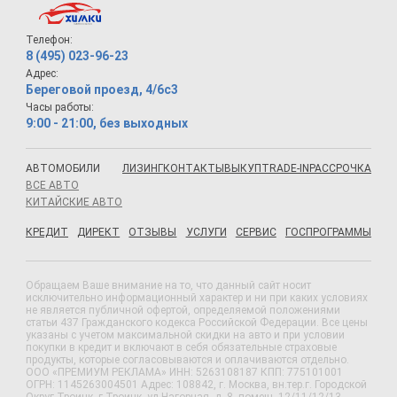
Телефон:
8 (495) 023-96-23
Адрес:
Береговой проезд, 4/6с3
Часы работы:
9:00 - 21:00, без выходных
АВТОМОБИЛИ
ЛИЗИНГ
КОНТАКТЫ
ВЫКУП
TRADE-IN
РАССРОЧКА
ВСЕ АВТО
КИТАЙСКИЕ АВТО
КРЕДИТ
ДИРЕКТ
ОТЗЫВЫ
УСЛУГИ
СЕРВИС
ГОСПРОГРАММЫ
Обращаем Ваше внимание на то, что данный сайт носит
исключительно информационный характер и ни при каких условиях
не является публичной офертой, определяемой положениями
статьи 437 Гражданского кодекса Российской Федерации. Все цены
указаны с учетом максимальной скидки на авто и при условии
покупки в кредит и включают в себя обязательные страховые
продукты, которые согласовываются и оплачиваются отдельно.
ООО «ПРЕМИУМ РЕКЛАМА» ИНН: 5263108187 КПП: 775101001
ОГРН: 1145263004501 Адрес: 108842, г. Москва, вн.тер.г. Городской