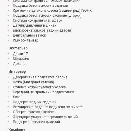
Система контроля за полосой движения
Подушка безопасности водителя
Крепление детского кресла (задний ряд) ISOFIX
Подушки безопасности оконные (шторки)
Система контроля слепых зон
Датчик давления в шинах
Блокировка замков задних дверей
Центральный замок
Иммобилайзер
Экстерьер
Диски 17
Металлик
Докатка
Интерьер
Декоративная подсветка салона
Кожа (Материал салона)
Отделка кожей рулевого колеса
Передний центральный подлокотник
Люк
Подогрев задних сидений
Регулировка сиденья водителя по высоте
Обогрев рулевого колеса
Электрорегулировка передних сидений
Подогрев передних сидений
Комфорт