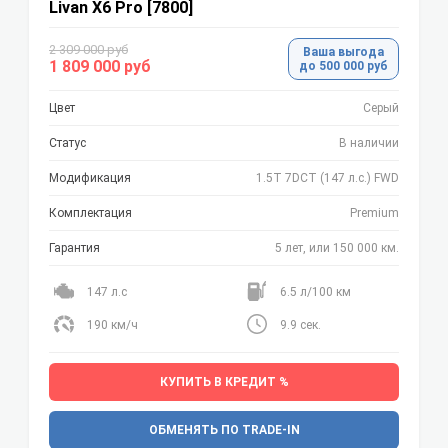
Livan X6 Pro [7800]
2 309 000 руб
Ваша выгода
1 809 000 руб
до 500 000 руб
Цвет
Серый
Статус
В наличии
Модификация
1.5T 7DCT (147 л.с.) FWD
Комплектация
Premium
Гарантия
5 лет, или 150 000 км.
147 л.с
6.5 л/100 км
190 км/ч
9.9 сек.
КУПИТЬ В КРЕДИТ %
ОБМЕНЯТЬ ПО TRADE-IN