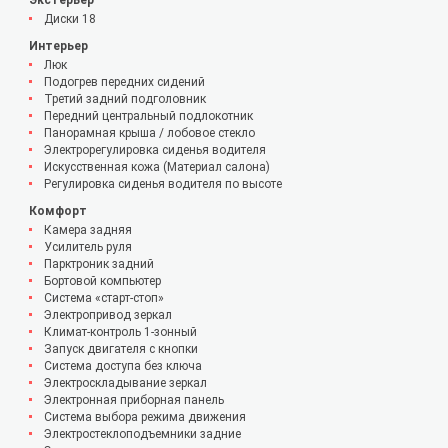
Диски 18
Интерьер
Люк
Подогрев передних сидений
Третий задний подголовник
Передний центральный подлокотник
Панорамная крыша / лобовое стекло
Электрорегулировка сиденья водителя
Искусственная кожа (Материал салона)
Регулировка сиденья водителя по высоте
Комфорт
Камера задняя
Усилитель руля
Парктроник задний
Бортовой компьютер
Система «старт-стоп»
Электропривод зеркал
Климат-контроль 1-зонный
Запуск двигателя с кнопки
Система доступа без ключа
Электроскладывание зеркал
Электронная приборная панель
Система выбора режима движения
Электростеклоподъемники задние