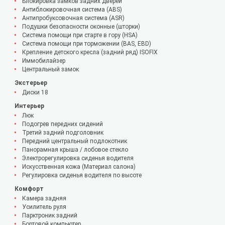
Блокировка замков задних дверей
Антиблокировочная система (ABS)
Антипробуксовочная система (ASR)
Подушки безопасности оконные (шторки)
Система помощи при старте в гору (HSA)
Система помощи при торможении (BAS, EBD)
Крепление детского кресла (задний ряд) ISOFIX
Иммобилайзер
Центральный замок
Экстерьер
Диски 18
Интерьер
Люк
Подогрев передних сидений
Третий задний подголовник
Передний центральный подлокотник
Панорамная крыша / лобовое стекло
Электрорегулировка сиденья водителя
Искусственная кожа (Материал салона)
Регулировка сиденья водителя по высоте
Комфорт
Камера задняя
Усилитель руля
Парктроник задний
Бортовой компьютер