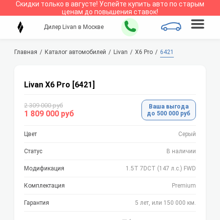
Скидки только в
августе
!
Успейте купить авто по старым
ценам до повышения ставок!
Дилер Livan в Москве
Главная
Каталог автомобилей
Livan
X6 Pro
6421
Livan X6 Pro [6421]
2 309 000 руб
Ваша выгода
1 809 000 руб
до 500 000 руб
Цвет
Серый
Статус
В наличии
Модификация
1.5T 7DCT (147 л.с.) FWD
Комплектация
Premium
Гарантия
5 лет, или 150 000 км.