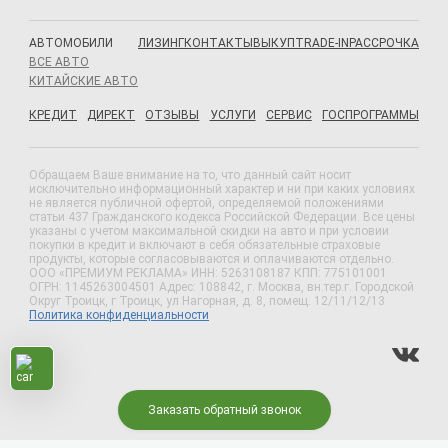
АВТОМОБИЛИ
ЛИЗИНГ
КОНТАКТЫ
ВЫКУП
TRADE-IN
РАССРОЧКА
ВСЕ АВТО
КИТАЙСКИЕ АВТО
КРЕДИТ
ДИРЕКТ
ОТЗЫВЫ
УСЛУГИ
СЕРВИС
ГОСПРОГРАММЫ
Обращаем Ваше внимание на то, что данный сайт носит
исключительно информационный характер и ни при каких условиях
не является публичной офертой, определяемой положениями
статьи 437 Гражданского кодекса Российской Федерации. Все цены
указаны с учетом максимальной скидки на авто и при условии
покупки в кредит и включают в себя обязательные страховые
продукты, которые согласовываются и оплачиваются отдельно.
ООО «ПРЕМИУМ РЕКЛАМА» ИНН: 5263108187 КПП: 775101001
ОГРН: 1145263004501 Адрес: 108842, г. Москва, вн.тер.г. Городской
Округ Троицк, г Троицк, ул Нагорная, д. 8, помещ. 12/11/12/13
Политика конфиденциальности
Заказать обратный звонок