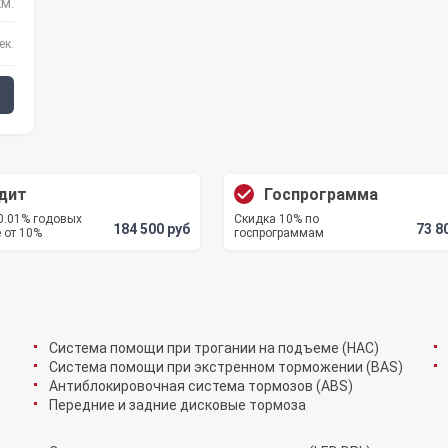
км.
ек.
дит
Госпрограмма
 0.01% годовых
Скидка 10% по
184 500 руб
73 8
 от 10%
госпрограммам
Cистема помощи при трогании на подъеме (HAC)
Система помощи при экстренном торможении (BAS)
Антиблокировочная система тормозов (ABS)
Передние и задние дисковые тормоза