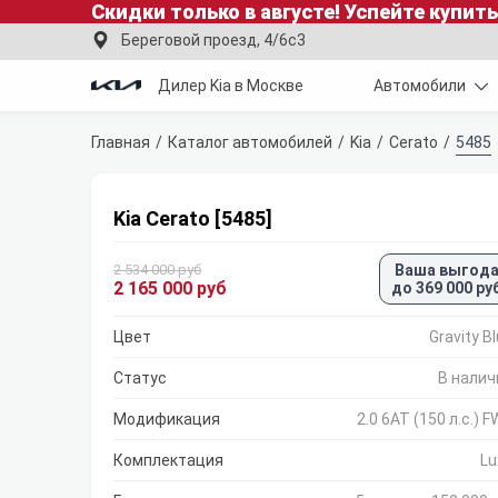
Скидки только в
августе
!
Успейте купить
Береговой проезд, 4/6с3
Дилер Kia в Москве
Автомобили
Главная
Каталог автомобилей
Kia
Cerato
5485
Kia Cerato [5485]
2 534 000 руб
Ваша выгод
2 165 000 руб
до 369 000 ру
Цвет
Gravity B
Статус
В налич
Модификация
2.0 6AT (150 л.с.) 
Комплектация
Lu