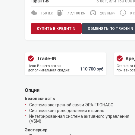
Гарантия
5 лет, или 150 000 
150 л.с
7 л/100 км
203 км/ч
9 с
КУПИТЬ В КРЕДИТ %
ОБМЕНЯТЬ ПО TRADE-IN
Trade-IN
Кре
Цена Вашего авто и
Ставка от
110 700 руб
дополнительная скидка:
при взносе
Опции
Безопасность
Система экстренной связи ЭРА-ГЛОНАСС
Система контроля давления в шинах
Интегрированная система активного управления
(VSM)
Экстерьер