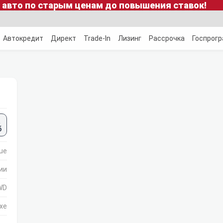
 авто по старым ценам до повышения ставок!
Автокредит
Директ
Trade-In
Лизинг
Рассрочка
Госпрог
а
б
lue
ии
FWD
xe