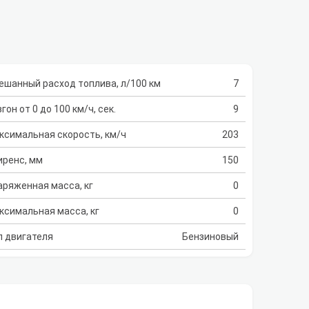
ешанный расход топлива, л/100 км
7
гон от 0 до 100 км/ч, сек.
9
ксимальная скорость, км/ч
203
иренс, мм
150
аряженная масса, кг
0
ксимальная масса, кг
0
п двигателя
Бензиновый