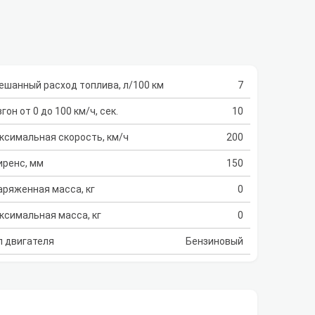
ешанный расход топлива, л/100 км
7
гон от 0 до 100 км/ч, сек.
10
ксимальная скорость, км/ч
200
иренс, мм
150
аряженная масса, кг
0
ксимальная масса, кг
0
п двигателя
Бензиновый