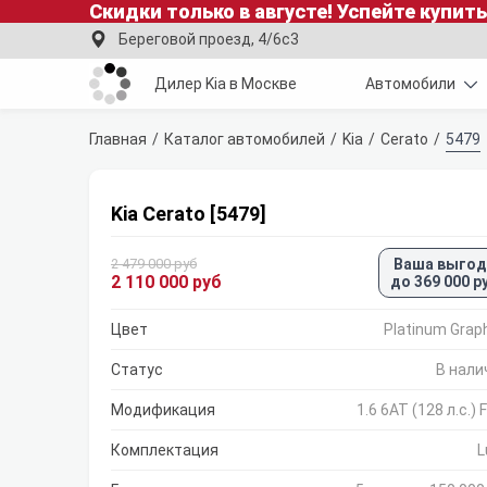
Скидки только в
августе
!
Успейте купить
Береговой проезд, 4/6с3
Дилер Kia в Москве
Автомобили
Главная
Каталог автомобилей
Kia
Cerato
5479
Kia Cerato [5479]
2 479 000 руб
Ваша выгод
2 110 000 руб
до 369 000 р
Цвет
Platinum Grap
Статус
В нали
Модификация
1.6 6AT (128 л.с.)
Комплектация
L