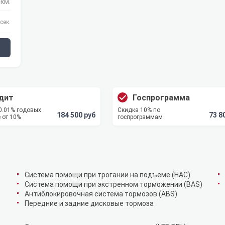
 км.
сек.
N
дит
Госпрограмма
 0.01% годовых
Скидка 10% по
184 500 руб
73 8
 от 10%
госпрограммам
Cистема помощи при трогании на подъеме (HAC)
Система помощи при экстренном торможении (BAS)
Антиблокировочная система тормозов (ABS)
Передние и задние дисковые тормоза