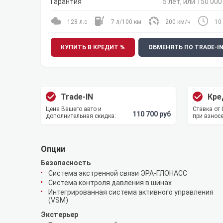
Гарантия
5 лет, или 150 000
128 л.с
7 л/100 км
200 км/ч
10 
КУПИТЬ В КРЕДИТ %
ОБМЕНЯТЬ ПО TRADE-I
Trade-IN
Кре
Цена Вашего авто и
Ставка от
110 700 руб
дополнительная скидка:
при взносе
Опции
Безопасность
Система экстренной связи ЭРА-ГЛОНАСС
Система контроля давления в шинах
Интегрированная система активного управления
(VSM)
Экстерьер