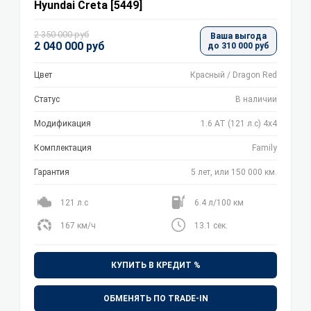
Hyundai Creta [5449]
2 350 000 руб
Ваша выгода
2 040 000 руб
до 310 000 руб
Цвет
Красный / Dragon Red
Статус
В наличии
Модификация
1.6 АТ (121 л.с) 4х4
Комплектация
Family
Гарантия
5 лет, или 150 000 км.
121 л.с
6.4 л/100 км
167 км/ч
13.1 сек.
КУПИТЬ В КРЕДИТ %
ОБМЕНЯТЬ ПО TRADE-IN