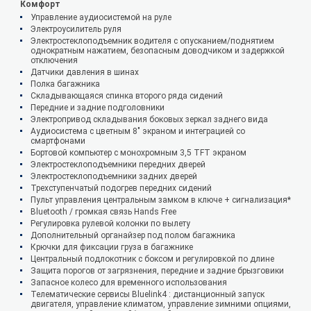
Комфорт
Управление аудиосистемой на руле
Электроусилитель руля
Электростеклоподъемник водителя с опусканием/поднятием
однократным нажатием, безопасным доводчиком и задержкой
отключения
Датчики давления в шинах
Полка багажника
Складывающаяся спинка второго ряда сидений
Передние и задние подголовники
Электропривод складывания боковых зеркал заднего вида
Аудиосистема с цветным 8" экраном и интеграцией со
смартфонами
Бортовой компьютер с монохромным 3,5 TFT экраном
Электростеклоподъемники передних дверей
Электростеклоподъемники задних дверей
Трехступенчатый подогрев передних сидений
Пульт управления центральным замком в ключе + сигнализация*
Bluetooth / громкая связь Hands Free
Регулировка рулевой колонки по вылету
Дополнительный органайзер под полом багажника
Крючки для фиксации груза в багажнике
Центральный подлокотник с боксом и регулировкой по длине
Защита порогов от загрязнения, передние и задние брызговики
Запасное колесо для временного использования
Телематические сервисы Bluelink4 : дистанционный запуск
двигателя, управление климатом, управление зимними опциями,