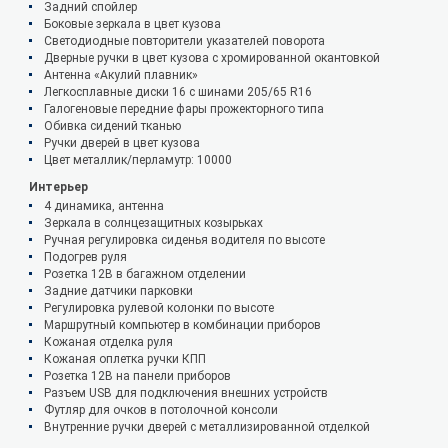
Задний спойлер
Боковые зеркала в цвет кузова
Светодиодные повторители указателей поворота
Дверные ручки в цвет кузова с хромированной окантовкой
Антенна «Акулий плавник»
Легкосплавные диски 16 с шинами 205/65 R16
Галогеновые передние фары прожекторного типа
Обивка сидений тканью
Ручки дверей в цвет кузова
Цвет металлик/перламутр: 10000
Интерьер
4 динамика, антенна
Зеркала в солнцезащитных козырьках
Ручная регулировка сиденья водителя по высоте
Подогрев руля
Розетка 12В в багажном отделении
Задние датчики парковки
Регулировка рулевой колонки по высоте
Маршрутный компьютер в комбинации приборов
Кожаная отделка руля
Кожаная оплетка ручки КПП
Розетка 12В на панели приборов
Разъем USB для подключения внешних устройств
Футляр для очков в потолочной консоли
Внутренние ручки дверей с металлизированной отделкой