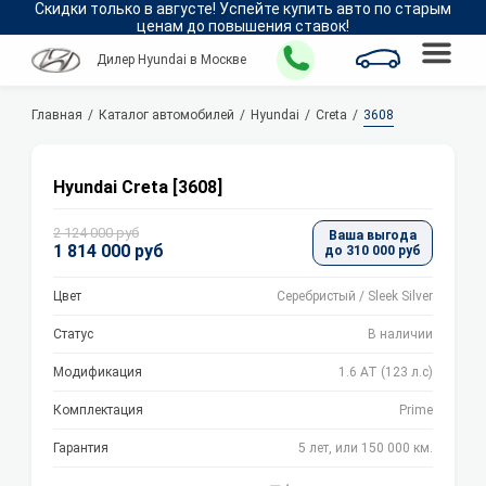
Скидки только в
августе
!
Успейте купить авто по старым
ценам до повышения ставок!
Дилер Hyundai в Москве
Главная
Каталог автомобилей
Hyundai
Creta
3608
Hyundai Creta [3608]
2 124 000 руб
Ваша выгода
1 814 000 руб
до 310 000 руб
Цвет
Серебристый / Sleek Silver
Статус
В наличии
Модификация
1.6 АТ (123 л.с)
Комплектация
Prime
Гарантия
5 лет, или 150 000 км.