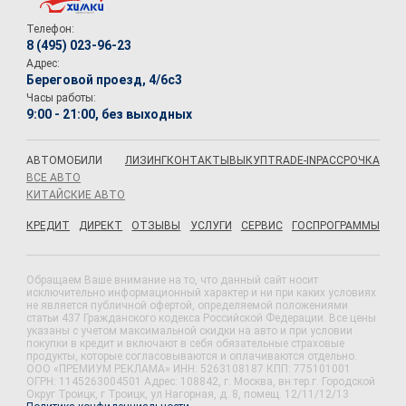
Телефон:
8 (495) 023-96-23
Адрес:
Береговой проезд, 4/6с3
Часы работы:
9:00 - 21:00, без выходных
АВТОМОБИЛИ
ЛИЗИНГ
КОНТАКТЫ
ВЫКУП
TRADE-IN
РАССРОЧКА
ВСЕ АВТО
КИТАЙСКИЕ АВТО
КРЕДИТ
ДИРЕКТ
ОТЗЫВЫ
УСЛУГИ
СЕРВИС
ГОСПРОГРАММЫ
Обращаем Ваше внимание на то, что данный сайт носит
исключительно информационный характер и ни при каких условиях
не является публичной офертой, определяемой положениями
статьи 437 Гражданского кодекса Российской Федерации. Все цены
указаны с учетом максимальной скидки на авто и при условии
покупки в кредит и включают в себя обязательные страховые
продукты, которые согласовываются и оплачиваются отдельно.
ООО «ПРЕМИУМ РЕКЛАМА» ИНН: 5263108187 КПП: 775101001
ОГРН: 1145263004501 Адрес: 108842, г. Москва, вн.тер.г. Городской
Округ Троицк, г Троицк, ул Нагорная, д. 8, помещ. 12/11/12/13