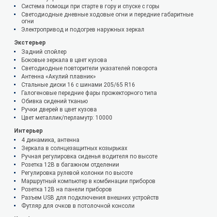
Система помощи при старте в гору и спуске с горы
Светодиодные дневные ходовые огни и передние габаритные
огни
Электропривод и подогрев наружных зеркал
Экстерьер
Задний спойлер
Боковые зеркала в цвет кузова
Светодиодные повторители указателей поворота
Антенна «Акулий плавник»
Стальные диски 16 с шинами 205/65 R16
Галогеновые передние фары прожекторного типа
Обивка сидений тканью
Ручки дверей в цвет кузова
Цвет металлик/перламутр: 10000
Интерьер
4 динамика, антенна
Зеркала в солнцезащитных козырьках
Ручная регулировка сиденья водителя по высоте
Розетка 12В в багажном отделении
Регулировка рулевой колонки по высоте
Маршрутный компьютер в комбинации приборов
Розетка 12В на панели приборов
Разъем USB для подключения внешних устройств
Футляр для очков в потолочной консоли