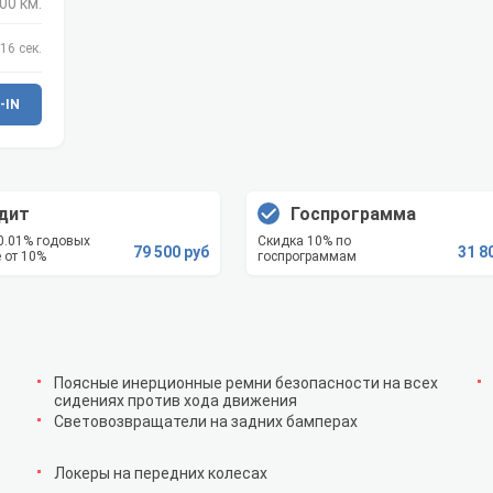
00 км.
16 сек.
-IN
дит
Госпрограмма
 0.01% годовых
Скидка 10% по
79 500 руб
31 8
 от 10%
госпрограммам
Поясные инерционные ремни безопасности на всех
сидениях против хода движения
Световозвращатели на задних бамперах
Локеры на передних колесах