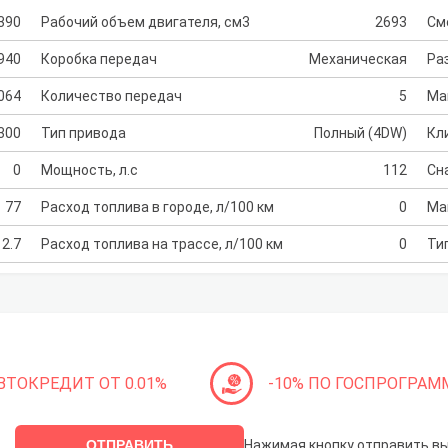
390
Рабочий объем двигателя, см3
2693
См
940
Коробка передач
Механическая
Раз
064
Количество передач
5
Ма
300
Тип привода
Полный (4DW)
Кл
0
Мощность, л.с
112
Сн
77
Расход топлива в городе, л/100 км
0
Ма
2.7
Расход топлива на трассе, л/100 км
0
Ти
ВТОКРЕДИТ ОТ 0.01%
-10% ПО ГОСПРОГРАМ
ОТПРАВИТЬ
Нажимая кнопку отправить в