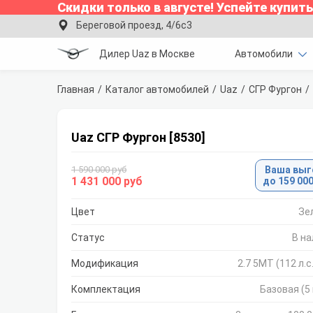
Скидки только в
августе
!
Успейте купить
Береговой проезд, 4/6с3
Дилер Uaz в Москве
Автомобили
Главная
Каталог автомобилей
Uaz
СГР Фургон
Uaz СГР Фургон [8530]
1 590 000 руб
Ваша выг
1 431 000 руб
до 159 000
Цвет
Зе
Статус
В н
Модификация
2.7 5MT (112 л.с
Комплектация
Базовая (5