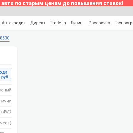
 авто по старым ценам до повышения ставок!
Автокредит
Директ
Trade-In
Лизинг
Рассрочка
Госпрог
8530
ода
 руб
леный
аличии
.) 4WD
 мест)