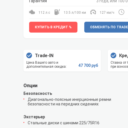
Гарантия
3 года, или 100 0
112 л.с
13.5 л/100 км
127 км/ч
КУПИТЬ В КРЕДИТ %
ОБМЕНЯТЬ ПО TRADE
Trade-IN
Кре
Цена Вашего авто и
Ставка от
47 700 руб
дополнительная скидка:
при взносе
Опции
Безопасность
Диагонально-поясные инерционные ремни
безопасности на передних сидениях
Экстерьер
Стальные диски с шинами 225/75R16