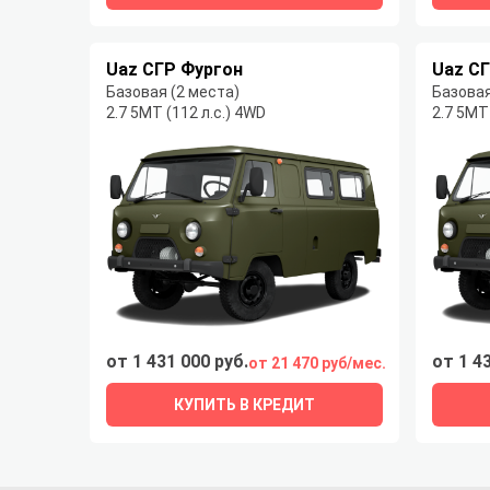
Uaz СГР Фургон
Uaz С
Базовая (2 места)
Базовая
2.7 5MT (112 л.с.) 4WD
2.7 5MT
от 1 431 000 руб.
от 1 4
от 21 470 руб/мес.
КУПИТЬ В КРЕДИТ