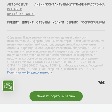
АВТОМОБИЛИ
ЛИЗИНГ
КОНТАКТЫ
ВЫКУП
TRADE-IN
РАССРОЧКА
ВСЕ АВТО
КИТАЙСКИЕ АВТО
КРЕДИТ
ДИРЕКТ
ОТЗЫВЫ
УСЛУГИ
СЕРВИС
ГОСПРОГРАММЫ
Обращаем Ваше внимание на то, что данный сайт носит
исключительно информационный характер и ни при каких условиях
не является публичной офертой, определяемой положениями
статьи 437 Гражданского кодекса Российской Федерации. Все цены
указаны с учетом максимальной скидки на авто и при условии
покупки в кредит и включают в себя обязательные страховые
продукты, которые согласовываются и оплачиваются отдельно.
ООО «ПРЕМИУМ РЕКЛАМА» ИНН: 5263108187 КПП: 775101001
ОГРН: 1145263004501 Адрес: 108842, г. Москва, вн.тер.г. Городской
Округ Троицк, г Троицк, ул Нагорная, д. 8, помещ. 12/11/12/13
Политика конфиденциальности
Заказать обратный звонок