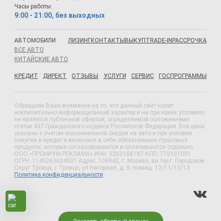
Часы работы:
9:00 - 21:00, без выходных
АВТОМОБИЛИ
ЛИЗИНГ
КОНТАКТЫ
ВЫКУП
TRADE-IN
РАССРОЧКА
ВСЕ АВТО
КИТАЙСКИЕ АВТО
КРЕДИТ
ДИРЕКТ
ОТЗЫВЫ
УСЛУГИ
СЕРВИС
ГОСПРОГРАММЫ
Обращаем Ваше внимание на то, что данный сайт носит
исключительно информационный характер и ни при каких условиях
не является публичной офертой, определяемой положениями
статьи 437 Гражданского кодекса Российской Федерации. Все цены
указаны с учетом максимальной скидки на авто и при условии
покупки в кредит и включают в себя обязательные страховые
продукты, которые согласовываются и оплачиваются отдельно.
ООО «ПРЕМИУМ РЕКЛАМА» ИНН: 5263108187 КПП: 775101001
ОГРН: 1145263004501 Адрес: 108842, г. Москва, вн.тер.г. Городской
Округ Троицк, г Троицк, ул Нагорная, д. 8, помещ. 12/11/12/13
Политика конфиденциальности