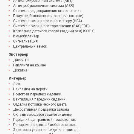
Антиблокировочная система (ABS)
Антипробуксовочная система (ASR)
Система предотвращения столкновения
Подушки безопасности оконные (шторки)
Система помощи при старте в гору (HSA)
Система помощи при торможении (BAS; EBD)
Крепление детского кресла (задний ряд) ISOFIX
Иммобилайзер
Сигнализация
Центральный замок
Экстерьер
Диски 18
Рейлинги на крыше
Докатка
Интерьер
Люк
Накладки на пороги
Подогрев передних сидений
Вентиляция передних сидений
Отделка потолка черного цвета
Декоративная подсветка салона
Складывающееся заднее сиденье
Передний центральный подлокотник
Панорамная крыша / лобовое стекло
Электрорегулировка сиденья водителя