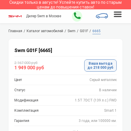
Скидки только в
августе
!
Успейте купить авто по старым
ценам до повышения ставок!
Дилер Swm в Москве
Главная
Каталог автомобилей
Swm
G01F
6665
Swm G01F [6665]
2 167 000 руб
Ваша выгода
1 949 000 руб
до 218 000 руб
Цвет
Серый металлик
Статус
В наличии
Модификация
1.5T 7DCT (139 л.с.) FWD
Комплектация
Smart 1
Гарантия
3 года, или 100000 км.