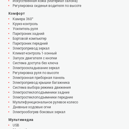
Искусственная кожа (Материал салона)
Регулировка сиденья водителя по высоте
Комфорт
Камера 360°
Круиз-контроль
Усилитель руля
Парктроник задний
Бортовой компьютер
Парктроник передний
Электропривод зеркал
Климат-контроль 1-зонный
Запуск двигателя с кнопки
Система доступа без ключа
Электроскладывание зеркал
Регулировка руля по высоте
Электронная приборная панель
Электропривод крышки багажника
Система выбора режима движения
Электростеклоподъемники задние
Электростеклоподъемники передние
Мультифункциональное рулевое колесо
Дневные ходовые огни
Электрообогрев боковых зеркал
Мультимедиа
USB