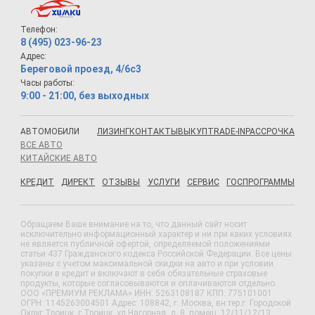
Телефон:
8 (495) 023-96-23
Адрес:
Береговой проезд, 4/6с3
Часы работы:
9:00 - 21:00, без выходных
АВТОМОБИЛИ
ЛИЗИНГ
КОНТАКТЫ
ВЫКУП
TRADE-IN
РАССРОЧКА
ВСЕ АВТО
КИТАЙСКИЕ АВТО
КРЕДИТ
ДИРЕКТ
ОТЗЫВЫ
УСЛУГИ
СЕРВИС
ГОСПРОГРАММЫ
Обращаем Ваше внимание на то, что данный сайт носит
исключительно информационный характер и ни при каких условиях
не является публичной офертой, определяемой положениями
статьи 437 Гражданского кодекса Российской Федерации. Все цены
указаны с учетом максимальной скидки на авто и при условии
покупки в кредит и включают в себя обязательные страховые
продукты, которые согласовываются и оплачиваются отдельно.
ООО «ПРЕМИУМ РЕКЛАМА» ИНН: 5263108187 КПП: 775101001
ОГРН: 1145263004501 Адрес: 108842, г. Москва, вн.тер.г. Городской
Округ Троицк, г Троицк, ул Нагорная, д. 8, помещ. 12/11/12/13