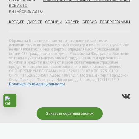
ВСЕ АВТО
КИТАЙСКИЕ АВТО
КРЕДИТ
ДИРЕКТ
ОТЗЫВЫ
УСЛУГИ
СЕРВИС
ГОСПРОГРАММЫ
Обращаем Ваше внимание на то, что данный сайт носит
исключительно информационный характер и ни при каких условиях
не является публичной офертой, определяемой положениями
статьи 437 Гражданского кодекса Российской Федерации. Все цены
указаны с учетом максимальной скидки на авто и при условии
покупки в кредит и включают в себя обязательные страховые
продукты, которые согласовываются и оплачиваются отдельно.
ООО «ПРЕМИУМ РЕКЛАМА» ИНН: 5263108187 КПП: 775101001
ОГРН: 1145263004501 Адрес: 108842, г. Москва, вн.тер.г. Городской
Округ Троицк, г Троицк, ул Нагорная, д. 8, помещ. 12/11/12/13
Политика конфиденциальности
Заказать обратный звонок