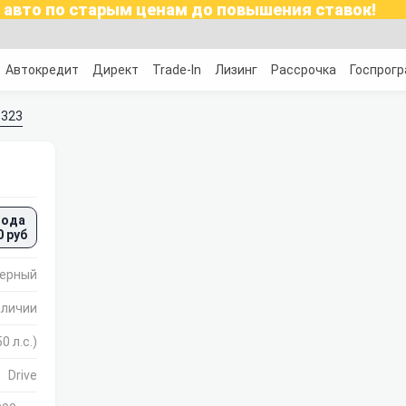
 авто по старым ценам до повышения ставок!
Автокредит
Директ
Trade-In
Лизинг
Рассрочка
Госпрог
5323
года
0 руб
ерный
аличии
0 л.с.)
Drive