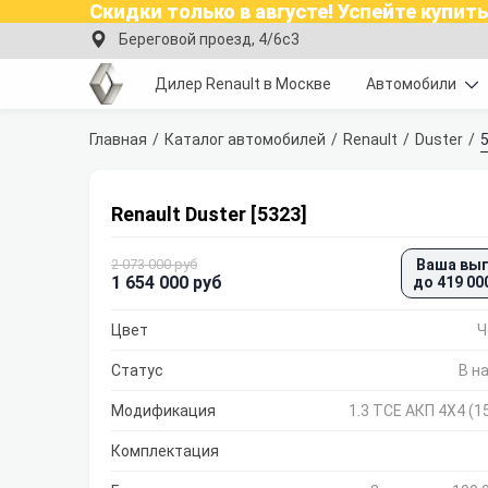
Скидки только в
августе
!
Успейте купить
Береговой проезд, 4/6с3
Дилер Renault в Москве
Автомобили
Главная
Каталог автомобилей
Renault
Duster
Renault Duster [5323]
2 073 000 руб
Ваша вы
1 654 000 руб
до 419 00
Цвет
Ч
Статус
В н
Модификация
1.3 TCE АКП 4Х4 (15
Комплектация