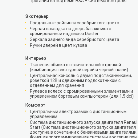
трогании на подъеме HSA + Система контроля
Экстерьер
Продольные рейлинги серебристого цвета
Черная накладка на дверь багажника с
хромированной надписью Duster
Зеркала заднего вида серебристого цвета
Ручки дверей в цвет кузова
Интерьер
Тканевая обивка с отличительной строчкой
(комбинация текстурной серой и черной ткани)
Центральная консоль с двумя подстаканниками,
розеткой 12В и сдвижным подлокотником с
отделением для хранения
Рулевое колесо с хромированными элементами и
управлением бортовым компьютером (для 1.5 dci)
Комфорт
Центральный электрозамок с дистанционным
управлением
Система дистанционного запуска двигателя Renaul
Start (Система дистанционного запуска двигателя
доступна в сочетании с бензиновыми двигателями.
Функция программирования системы доступна при