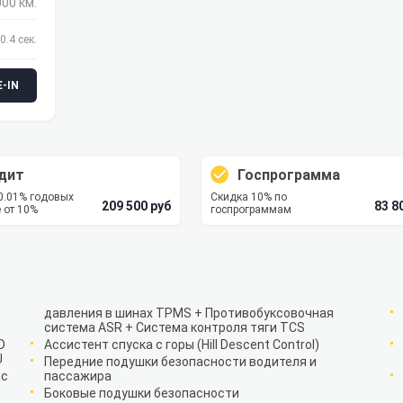
000 км.
0.4 сек.
-IN
дит
Госпрограмма
 0.01% годовых
Скидка 10% по
209 500 руб
83 8
 от 10%
госпрограммам
давления в шинах TPMS + Противобуксовочная
система ASR + Система контроля тяги TCS
D
Ассистент спуска с горы (Hill Descent Control)
U
Передние подушки безопасности водителя и
 с
пассажира
Боковые подушки безопасности