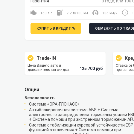
Гарантия
3 года, или 100 
150 л.с
7.2 л/100 км
185 км/ч
1
КУПИТЬ В КРЕДИТ %
ОБМЕНЯТЬ ПО TRADE
Trade-IN
Кре
Цена Вашего авто и
Ставка от
125 700 руб
дополнительная скидка:
при взносе
Опции
Безопасность
Система «ЭРА-ГЛОНАСС»
Антиблокировочная система ABS + Система
электронного распределения тормозных усилий EB
+ Система помощи при экстренном торможении AF
Система стабилизации курсовой устойчивости ESP
функцией отключения + Система помощи при