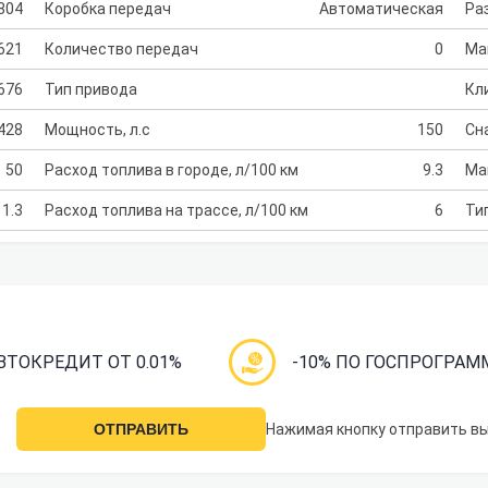
804
Коробка передач
Автоматическая
Раз
621
Количество передач
0
Ма
676
Тип привода
Кл
428
Мощность, л.с
150
Сн
50
Расход топлива в городе, л/100 км
9.3
Ма
1.3
Расход топлива на трассе, л/100 км
6
Ти
ВТОКРЕДИТ ОТ 0.01%
-10% ПО ГОСПРОГРАМ
ОТПРАВИТЬ
Нажимая кнопку отправить в