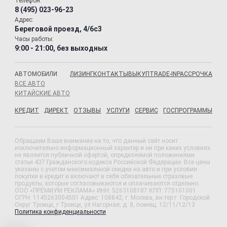
Телефон:
8 (495) 023-96-23
Адрес:
Береговой проезд, 4/6с3
Часы работы:
9:00 - 21:00, без выходных
АВТОМОБИЛИ
ЛИЗИНГ
КОНТАКТЫ
ВЫКУП
TRADE-IN
РАССРОЧКА
ВСЕ АВТО
КИТАЙСКИЕ АВТО
КРЕДИТ
ДИРЕКТ
ОТЗЫВЫ
УСЛУГИ
СЕРВИС
ГОСПРОГРАММЫ
Обращаем Ваше внимание на то, что данный сайт носит
исключительно информационный характер и ни при каких условиях
не является публичной офертой, определяемой положениями
статьи 437 Гражданского кодекса Российской Федерации. Все цены
указаны с учетом максимальной скидки на авто и при условии
покупки в кредит и включают в себя обязательные страховые
продукты, которые согласовываются и оплачиваются отдельно.
ООО «ПРЕМИУМ РЕКЛАМА» ИНН: 5263108187 КПП: 775101001
ОГРН: 1145263004501 Адрес: 108842, г. Москва, вн.тер.г. Городской
Округ Троицк, г Троицк, ул Нагорная, д. 8, помещ. 12/11/12/13
Политика конфиденциальности