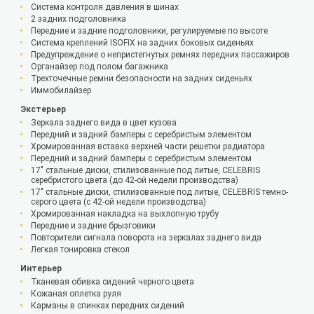
Система контроля давления в шинах
2 задних подголовника
Передние и задние подголовники, регулируемые по высоте
Система креплений ISOFIX на задних боковых сиденьях
Предупреждение о непристегнутых ремнях передних пассажиров
Органайзер под полом багажника
Трехточечные ремни безопасности на задних сиденьях
Иммобилайзер
Экстерьер
Зеркала заднего вида в цвет кузова
Передний и задний бамперы с серебристым элементом
Хромированная вставка верхней части решетки радиатора
Передний и задний бамперы с серебристым элементом
17" стальные диски, стилизованные под литые, CELEBRIS
серебристого цвета (до 42-ой недели производства)
17" стальные диски, стилизованные под литые, CELEBRIS темно-
серого цвета (с 42-ой недели производства)
Хромированная накладка на выхлопную трубу
Передние и задние брызговики
Повторители сигнала поворота на зеркалах заднего вида
Легкая тонировка стекол
Интерьер
Тканевая обивка сидений черного цвета
Кожаная оплетка руля
Карманы в спинках передних сидений