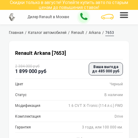
Скидки только в
августе
!
Успейте купить авто по старым
ценам до повышения ставок!
Дилер Renault в Москве
Главная
Каталог автомобилей
Renault
Arkana
7653
Renault Arkana [7653]
2 384 000 руб
Ваша выгода
1 899 000 руб
до 485 000 руб
Цвет
Черный
Статус
В наличии
Модификация
1.6 CVT X-Tronic (114 л.с.) FWD
Комплектация
Drive
Гарантия
3 года, или 100 000 км.