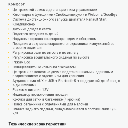
Комфорт
Центральный замок с дистанционным управлением
Ключ-карта с функциями «Свободные руки» и Welcome/Goodbye
Система дистанционного запуска двигателя Renault Start
Кондиционер
Датчики дождя и света
Подогрев передних сидений
Наружные зеркала с электроприводом и обогревом
Передние и задние электростеклоподъемники, импульсный со
стороны водителя
Регулировка руля по высоте и по вылету
Регулировка водительского сиденья по высоте
Режим Eco
Солнцезащитные козырьки с зеркалом
Центральная консоль с двумя подстаканниками и сдвижным
подлокотником с отделением для хранения
Аудиосистема AUX + USB + Bluetooth® + подрулевой джойстик, с
4 динамиками
Разъемы питания 12V
Индикатор переключения передач
Крючки для сетки в багажнике (4 крючка)
Полка багажника с отделениями для мелочей
Спинка заднего сиденья, складывающаяся в соотношении 1/3-
2/3
Технические характеристики