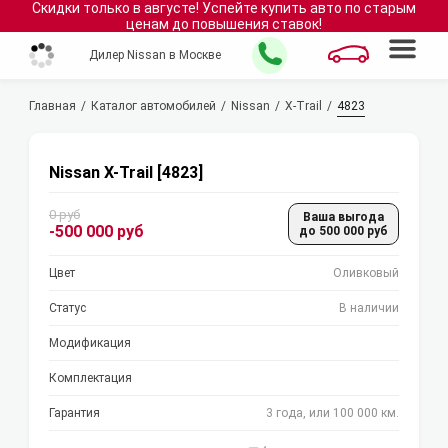
Скидки только в
августе
!
Успейте купить авто по старым
ценам до повышения ставок!
Дилер Nissan в Москве
Главная
Каталог автомобилей
Nissan
X-Trail
4823
Nissan X-Trail [4823]
0 руб
Ваша выгода
-500 000 руб
до 500 000 руб
Цвет
Оливковый
Статус
В наличии
Модификация
Комплектация
Гарантия
3 года, или 100 000 км.