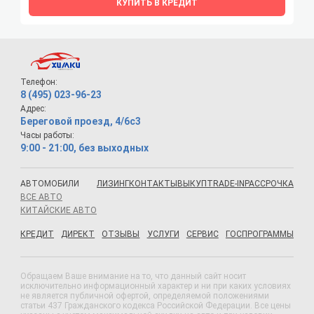
КУПИТЬ В КРЕДИТ
Телефон:
8 (495) 023-96-23
Адрес:
Береговой проезд, 4/6с3
Часы работы:
9:00 - 21:00, без выходных
АВТОМОБИЛИ
ЛИЗИНГ
КОНТАКТЫ
ВЫКУП
TRADE-IN
РАССРОЧКА
ВСЕ АВТО
КИТАЙСКИЕ АВТО
КРЕДИТ
ДИРЕКТ
ОТЗЫВЫ
УСЛУГИ
СЕРВИС
ГОСПРОГРАММЫ
Обращаем Ваше внимание на то, что данный сайт носит
исключительно информационный характер и ни при каких условиях
не является публичной офертой, определяемой положениями
статьи 437 Гражданского кодекса Российской Федерации. Все цены