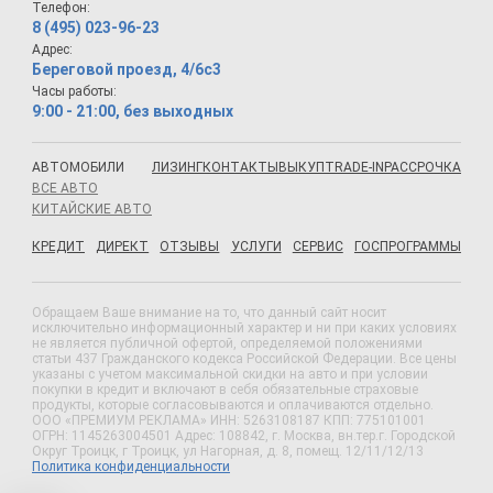
Телефон:
8 (495) 023-96-23
Адрес:
Береговой проезд, 4/6с3
Часы работы:
9:00 - 21:00, без выходных
АВТОМОБИЛИ
ЛИЗИНГ
КОНТАКТЫ
ВЫКУП
TRADE-IN
РАССРОЧКА
ВСЕ АВТО
КИТАЙСКИЕ АВТО
КРЕДИТ
ДИРЕКТ
ОТЗЫВЫ
УСЛУГИ
СЕРВИС
ГОСПРОГРАММЫ
Обращаем Ваше внимание на то, что данный сайт носит
исключительно информационный характер и ни при каких условиях
не является публичной офертой, определяемой положениями
статьи 437 Гражданского кодекса Российской Федерации. Все цены
указаны с учетом максимальной скидки на авто и при условии
покупки в кредит и включают в себя обязательные страховые
продукты, которые согласовываются и оплачиваются отдельно.
ООО «ПРЕМИУМ РЕКЛАМА» ИНН: 5263108187 КПП: 775101001
ОГРН: 1145263004501 Адрес: 108842, г. Москва, вн.тер.г. Городской
Округ Троицк, г Троицк, ул Нагорная, д. 8, помещ. 12/11/12/13
Политика конфиденциальности