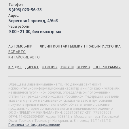
Телефон:
8 (495) 023-96-23
Адрес:
Береговой проезд, 4/6с3
Часы работы:
9:00 - 21:00, без выходных
АВТОМОБИЛИ
ЛИЗИНГ
КОНТАКТЫ
ВЫКУП
TRADE-IN
РАССРОЧКА
ВСЕ АВТО
КИТАЙСКИЕ АВТО
КРЕДИТ
ДИРЕКТ
ОТЗЫВЫ
УСЛУГИ
СЕРВИС
ГОСПРОГРАММЫ
Обращаем Ваше внимание на то, что данный сайт носит
исключительно информационный характер и ни при каких условиях
не является публичной офертой, определяемой положениями
статьи 437 Гражданского кодекса Российской Федерации. Все цены
указаны с учетом максимальной скидки на авто и при условии
покупки в кредит и включают в себя обязательные страховые
продукты, которые согласовываются и оплачиваются отдельно.
ООО «ПРЕМИУМ РЕКЛАМА» ИНН: 5263108187 КПП: 775101001
ОГРН: 1145263004501 Адрес: 108842, г. Москва, вн.тер.г. Городской
Округ Троицк, г Троицк, ул Нагорная, д. 8, помещ. 12/11/12/13
Политика конфиденциальности