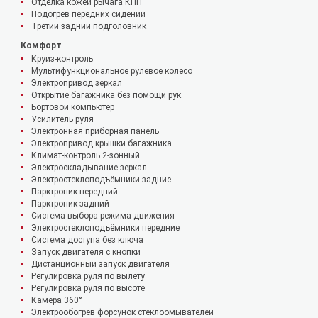
Отделка кожей рычага КПП
Подогрев передних сидений
Третий задний подголовник
Комфорт
Круиз-контроль
Мультифункциональное рулевое колесо
Электропривод зеркал
Открытие багажника без помощи рук
Бортовой компьютер
Усилитель руля
Электронная приборная панель
Электропривод крышки багажника
Климат-контроль 2-зонный
Электроскладывание зеркал
Электростеклоподъёмники задние
Парктроник передний
Парктроник задний
Система выбора режима движения
Электростеклоподъёмники передние
Система доступа без ключа
Запуск двигателя с кнопки
Дистанционный запуск двигателя
Регулировка руля по вылету
Регулировка руля по высоте
Камера 360°
Электрообогрев форсунок стеклоомывателей