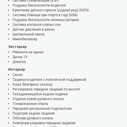
Система стабилизации (ESP)
Подушка безопасности водителя
Крепление детского кресла (задний ряд) ISOFIX
Система помощи при старте в гору (HSA)
Подушки безопасности оконные (шторки)
Система контроля слепых зон
Датчик давления в шинах
Центральный замок
Иммобилайзер
Экстерьер
Рейлинги на крыше
Диски 19
Докатка
Интерьер
Салон
Сиденье водителя с поясничной поддержкой
Кожа (Материал салона)
Регулировка передних сидений по высоте
Складывающееся заднее сиденье
Отделка кожей рулевого колеса
Тонированные стекла
Передний центральный подлокотник
Подогрев задних сидений
Обогрев рулевого колеса
Электрорегулировка передних сидений