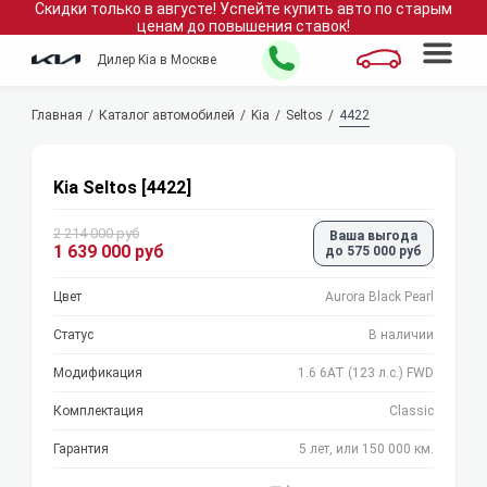
Скидки только в
августе
!
Успейте купить авто по старым
ценам до повышения ставок!
Дилер Kia в Москве
Главная
Каталог автомобилей
Kia
Seltos
4422
Kia Seltos [4422]
2 214 000 руб
Ваша выгода
1 639 000 руб
до 575 000 руб
Цвет
Aurora Black Pearl
Статус
В наличии
Модификация
1.6 6АТ (123 л.с.) FWD
Комплектация
Classic
Гарантия
5 лет, или 150 000 км.