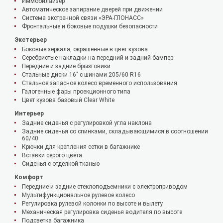
Иммобилайзер
Автоматическое запирание дверей при движении
Система экстренной связи «ЭРА-ГЛОНАСС»
Фронтальные и боковые подушки безопасности
Экстерьер
Боковые зеркала, окрашенные в цвет кузова
Серебристые накладки на передний и задний бампер
Передние и задние брызговики
Стальные диски 16" с шинами 205/60 R16
Стальное запасное колесо временного использования
Галогенные фары проекционного типа
Цвет кузова базовый Clear White
Интерьер
Задние сиденья с регулировкой угла наклона
Задние сиденья со спинками, складывающимися в соотношении
60/40
Крючки для крепления сетки в багажнике
Вставки серого цвета
Сиденья с отделкой тканью
Комфорт
Передние и задние стеклоподъемники с электроприводом
Мультифункциональное рулевое колесо
Регулировка рулевой колонки по высоте и вылету
Механическая регулировка сиденья водителя по высоте
Подсветка багажника