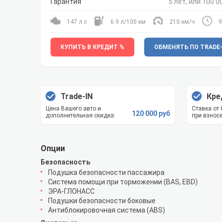
Гарантия
5 лет, или 100 0
147 л.с
6.9 л/100 км
210 км/ч
9
КУПИТЬ В КРЕДИТ %
ОБМЕНЯТЬ ПО TRADE-
Trade-IN
Кре
Цена Вашего авто и
Ставка от
120 000 руб
дополнительная скидка:
при взносе
Опции
Безопасность
Подушка безопасности пассажира
Система помощи при торможении (BAS, EBD)
ЭРА-ГЛОНАСС
Подушки безопасности боковые
Антиблокировочная система (ABS)