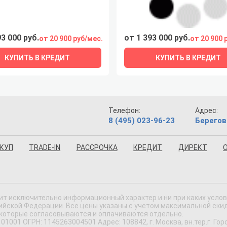
93 000 руб.
от 1 393 000 руб.
от 20 900 руб/мес.
от 20 900 
КУПИТЬ В КРЕДИТ
КУПИТЬ В КРЕДИТ
Телефон:
Адрес:
8 (495) 023-96-23
Берегов
КУП
TRADE-IN
РАССРОЧКА
КРЕДИТ
ДИРЕКТ
ит исключительно информационный характер и ни при каких усло
ской Федерации. Все цены указаны с учетом максимальной скидки
 которые согласовываются и оплачиваются отдельно.
 ОГРН: 1145263004501 Адрес: 108842, г. Москва, вн.тер.г. Городс