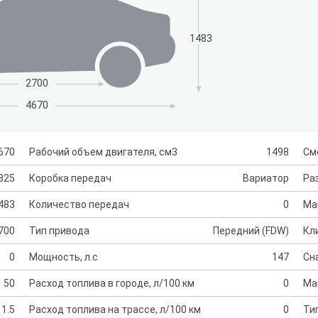
1483
2700
4670
670
Рабочий объем двигателя, см3
1498
См
825
Коробка передач
Вариатор
Раз
483
Количество передач
0
Ма
700
Тип привода
Передний (FDW)
Кл
0
Мощность, л.с
147
Сн
50
Расход топлива в городе, л/100 км
0
Ма
1.5
Расход топлива на трассе, л/100 км
0
Ти