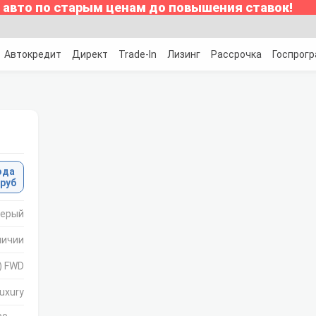
 авто по старым ценам до повышения ставок!
Автокредит
Директ
Trade-In
Лизинг
Рассрочка
Госпрог
ода
 руб
ерый
личии
.) FWD
uxury