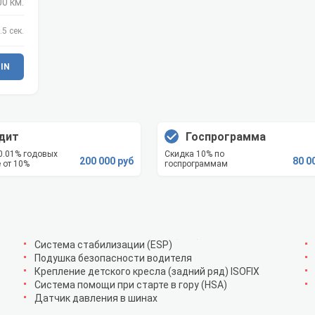
00 км.
.5 сек.
IN
дит
Госпрограмма
 0.01% годовых
Скидка 10% по
200 000 руб
80 0
 от 10%
госпрограммам
Система стабилизации (ESP)
Подушка безопасности водителя
Крепление детского кресла (задний ряд) ISOFIX
Система помощи при старте в гору (HSA)
Датчик давления в шинах