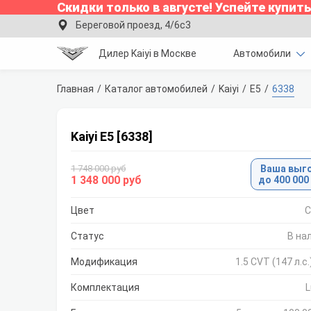
Скидки только в
августе
!
Успейте купить
Береговой проезд, 4/6с3
Дилер Kaiyi в Москве
Автомобили
Главная
Каталог автомобилей
Kaiyi
E5
6338
Kaiyi E5 [6338]
1 748 000 руб
Ваша выг
1 348 000 руб
до 400 000
Цвет
С
Статус
В на
Модификация
1.5 CVT (147 л.с
Комплектация
L