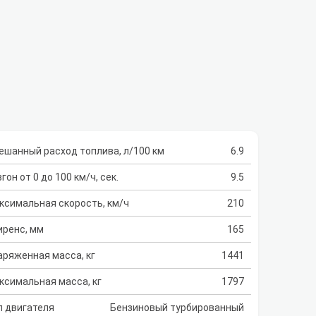
ешанный расход топлива, л/100 км
6.9
гон от 0 до 100 км/ч, сек.
9.5
ксимальная скорость, км/ч
210
иренс, мм
165
аряженная масса, кг
1441
ксимальная масса, кг
1797
п двигателя
Бензиновый турбированный