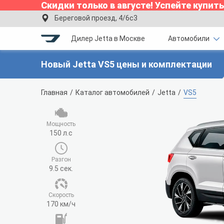
Скидки только в
августе
!
Успейте купить
Береговой проезд, 4/6с3
Дилер Jetta в Москве
Автомобили
Новый Jetta VS5 цены и комплектации
Главная
Каталог автомобилей
Jetta
VS5
Мощность
150 л.с
Разгон
9.5 сек.
Cкорость
170 км/ч