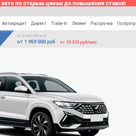
 авто по старым ценам до повышения ставок!
Автокредит
Директ
Trade-In
Лизинг
Рассрочка
Госпрог
от 2 952 000 руб
от 1 959 000 руб
от 29 392 руб/мес