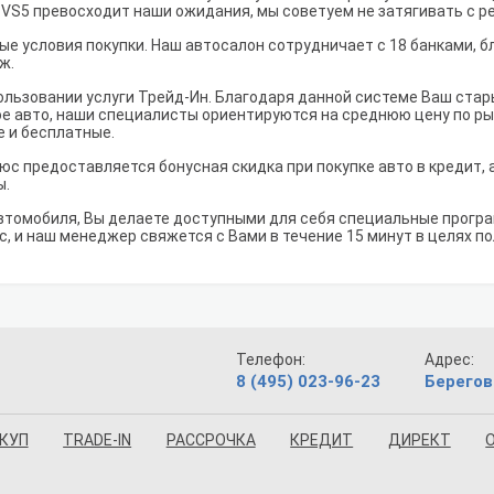
ta VS5 превосходит наши ожидания, мы советуем не затягивать с 
е условия покупки. Наш автосалон сотрудничает с 18 банками, б
ж.
льзовании услуги Трейд-Ин. Благодаря данной системе Ваш ста
е авто, наши специалисты ориентируются на среднюю цену по рынк
е и бесплатные.
люс предоставляется бонусная скидка при покупке авто в кредит,
ы.
втомобиля, Вы делаете доступными для себя специальные програм
с, и наш менеджер свяжется с Вами в течение 15 минут в целях п
Телефон:
Адрес:
8 (495) 023-96-23
Берегов
КУП
TRADE-IN
РАССРОЧКА
КРЕДИТ
ДИРЕКТ