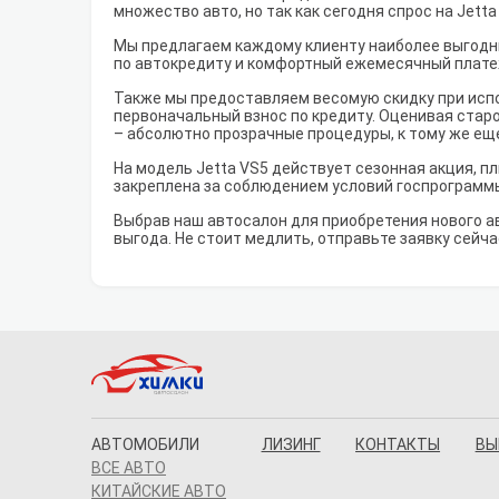
множество авто, но так как сегодня спрос на Jet
Мы предлагаем каждому клиенту наиболее выгодны
по автокредиту и комфортный ежемесячный плате
Также мы предоставляем весомую скидку при испо
первоначальный взнос по кредиту. Оценивая старо
– абсолютно прозрачные процедуры, к тому же ещ
На модель Jetta VS5 действует сезонная акция, п
закреплена за соблюдением условий госпрограмм
Выбрав наш автосалон для приобретения нового а
выгода. Не стоит медлить, отправьте заявку сейча
АВТОМОБИЛИ
ЛИЗИНГ
КОНТАКТЫ
ВЫ
ВСЕ АВТО
КИТАЙСКИЕ АВТО