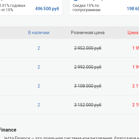
 0.01% годовых
Скидка 10% по
496 500 руб
198 6
 от 10%
госпрограммам
В наличии
Розничная цена
Цена
2
2 952 000 руб
1 9
2
2 992 000 руб
1 9
2
3 108 000 руб
2 1
2
3 152 000 руб
2 1
Finance
Jetta Finance – это лояльная система кредитования, благодаря