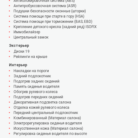
Антиблокировочная система (ABS)
Антипробуксовочная система (ASR)
Подушки безопасности оконные (шторки)
Система помощи при старте в гору (HSA)
Система помощи при торможении (BAS; EBD)
Крепление детского кресла (задний ряд) ISOFIX
Иммобилайзер
Центральный замок
Экстерьер
Диски 19
Рейлинги на крыше
Интерьер
Накладки на пороги
Задний подлокотник
Подогрев задних сидений
Память сиденья водителя
Обогрев рулевого колеса
Подогрев передних сидений
Декоративная подсветка салона
Отделка кожей рулевого колеса
Передний центральный подлокотник
Комбинированный (Материал салона)
Электрорегулировка сиденья водителя
Искусственная кожа (Материал салона)
Регулировка сиденья водителя по высоте