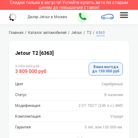
Скидки только в
августе
!
Успейте купить авто по старым
ценам до повышения ставок!
Дилер Jetour в Москве
Главная
Каталог автомобилей
Jetour
T2
6363
Jetour T2 [6363]
3 959 000 руб
Ваша выгода
3 809 000 руб
до 150 000 руб
Цвет
Серебряный
Статус
В наличии
Модификация
2.0T 7DCT (245 л.с.) 4WD
Комплектация
Voyage
Гарантия
5 лет, или 150 000 км.