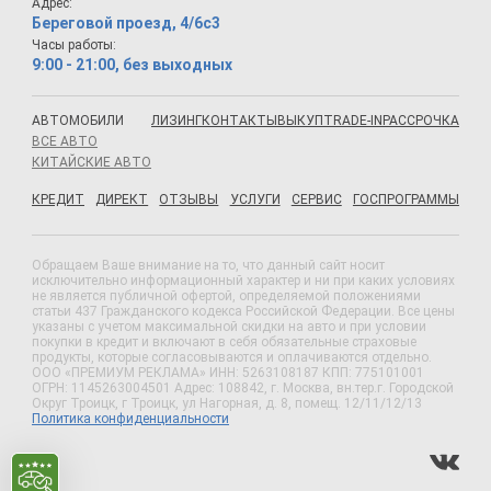
Адрес:
Береговой проезд, 4/6с3
Часы работы:
9:00 - 21:00, без выходных
АВТОМОБИЛИ
ЛИЗИНГ
КОНТАКТЫ
ВЫКУП
TRADE-IN
РАССРОЧКА
ВСЕ АВТО
КИТАЙСКИЕ АВТО
КРЕДИТ
ДИРЕКТ
ОТЗЫВЫ
УСЛУГИ
СЕРВИС
ГОСПРОГРАММЫ
Обращаем Ваше внимание на то, что данный сайт носит
исключительно информационный характер и ни при каких условиях
не является публичной офертой, определяемой положениями
статьи 437 Гражданского кодекса Российской Федерации. Все цены
указаны с учетом максимальной скидки на авто и при условии
покупки в кредит и включают в себя обязательные страховые
продукты, которые согласовываются и оплачиваются отдельно.
ООО «ПРЕМИУМ РЕКЛАМА» ИНН: 5263108187 КПП: 775101001
ОГРН: 1145263004501 Адрес: 108842, г. Москва, вн.тер.г. Городской
Округ Троицк, г Троицк, ул Нагорная, д. 8, помещ. 12/11/12/13
Политика конфиденциальности