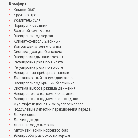
Комфорт
Камера 360°
Круиз-контроль
Усилитель руля
Парктроник задний
Бортовой компьютер
Электропривод зеркал
Климат-контроль 2-зонный
Запуск двигателя с кнопки
Система доступа без ключа
Электроскладывание зеркал
Регулировка руля по вылету
Регулировка руля по высоте
Электронная приборная панель
Дистанционный запуск двигателя
Электропривод крышки багажника
Система выбора режима движения
Электростеклоподъемники задние
Электростеклоподъемники передние
Мультифункциональное рулевое колесо
Подрулевые лепестки переключения передач
Датчик света
Датчик дождя
Дневные ходовые огни
Автоматический корректор фар
Электрообогрев боковых зеркал