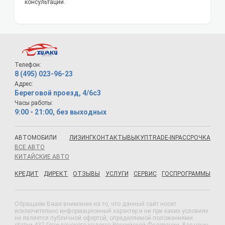
консультации.
Телефон:
8 (495) 023-96-23
Адрес:
Береговой проезд, 4/6с3
Часы работы:
9:00 - 21:00, без выходных
АВТОМОБИЛИ
ЛИЗИНГ
КОНТАКТЫ
ВЫКУП
TRADE-IN
РАССРОЧКА
ВСЕ АВТО
КИТАЙСКИЕ АВТО
КРЕДИТ
ДИРЕКТ
ОТЗЫВЫ
УСЛУГИ
СЕРВИС
ГОСПРОГРАММЫ
Обращаем Ваше внимание на то, что данный сайт носит
исключительно информационный характер и ни при каких условиях
не является публичной офертой, определяемой положениями