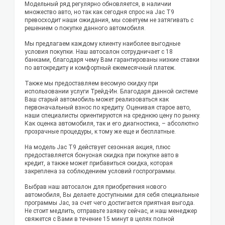
Модельный ряд регулярно обновляется, в наличии
множество авто, но так как сегодня спрос на Jac T9
превосходит наши ожидания, мы советуем не затягивать с
решением о покупке данного автомобиля.
Мы предлагаем каждому клиенту наиболее выгодные
условия покупки. Наш автосалон сотрудничает с 18
банками, благодаря чему Вам гарантированы низкие ставки
по автокредиту и комфортный ежемесячный платеж.
Также мы предоставляем весомую скидку при
использовании услуги Трейд-Ин. Благодаря данной системе
Ваш старый автомобиль может реализоваться как
первоначальный взнос по кредиту. Оценивая старое авто,
наши специалисты ориентируются на среднюю цену по рынку.
Как оценка автомобиля, так и его диагностика, – абсолютно
прозрачные процедуры, к тому же еще и бесплатные.
На модель Jac T9 действует сезонная акция, плюс
предоставляется бонусная скидка при покупке авто в
кредит, а также может прибавиться скидка, которая
закреплена за соблюдением условий госпрограммы.
Выбрав наш автосалон для приобретения нового
автомобиля, Вы делаете доступными для себя специальные
программы Jac, за счет чего достигается приятная выгода.
Не стоит медлить, отправьте заявку сейчас, и наш менеджер
свяжется с Вами в течение 15 минут в целях полной