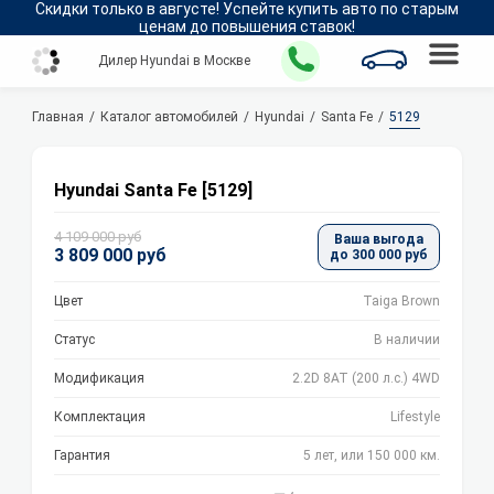
Скидки только в
августе
!
Успейте купить авто по старым
ценам до повышения ставок!
Дилер Hyundai в Москве
Главная
Каталог автомобилей
Hyundai
Santa Fe
5129
Hyundai Santa Fe [5129]
4 109 000 руб
Ваша выгода
3 809 000 руб
до 300 000 руб
Цвет
Taiga Brown
Статус
В наличии
Модификация
2.2D 8АТ (200 л.с.) 4WD
Комплектация
Lifestyle
Гарантия
5 лет, или 150 000 км.