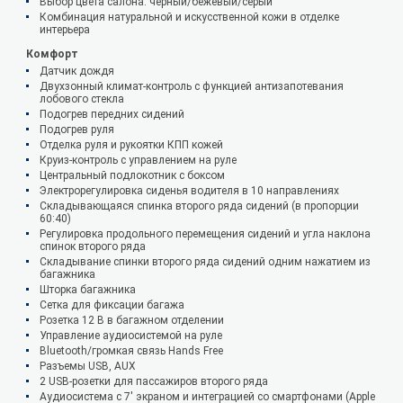
Выбор цвета салона: черный/бежевый/серый
Комбинация натуральной и искусственной кожи в отделке
интерьера
Комфорт
Датчик дождя
Двухзонный климат-контроль с функцией антизапотевания
лобового стекла
Подогрев передних сидений
Подогрев руля
Отделка руля и рукоятки КПП кожей
Круиз-контроль с управлением на руле
Центральный подлокотник с боксом
Электрорегулировка сиденья водителя в 10 направлениях
Складывающаяся спинка второго ряда сидений (в пропорции
60:40)
Регулировка продольного перемещения сидений и угла наклона
спинок второго ряда
Складывание спинки второго ряда сидений одним нажатием из
багажника
Шторка багажника
Сетка для фиксации багажа
Розетка 12 В в багажном отделении
Управление аудиосистемой на руле
Bluetooth/громкая связь Hands Free
Разъемы USB, AUX
2 USB-розетки для пассажиров второго ряда
Аудиосистема с 7' экраном и интеграцией со смартфонами (Apple