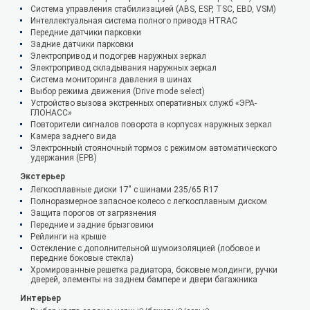
Система управления стабилизацией (ABS, ESP, TSC, EBD, VSM)
Интеллектуальная система полного привода HTRAC
Передние датчики парковки
Задние датчики парковки
Электропривод и подогрев наружных зеркал
Электропривод складывания наружных зеркал
Система мониторинга давления в шинах
Выбор режима движения (Drive mode select)
Устройство вызова экстренных оперативных служб «ЭРА-
ГЛОНАСС»
Повторители сигналов поворота в корпусах наружных зеркал
Камера заднего вида
Электронный стояночный тормоз с режимом автоматического
удержания (EPB)
Экстерьер
Легкосплавные диски 17" с шинами 235/65 R17
Полноразмерное запасное колесо с легкосплавным диском
Защита порогов от загрязнения
Передние и задние брызговики
Рейлинги на крыше
Остекление с дополнительной шумоизоляцией (лобовое и
передние боковые стекла)
Хромированные решетка радиатора, боковые молдинги, ручки
дверей, элементы на заднем бампере и двери багажника
Интерьер