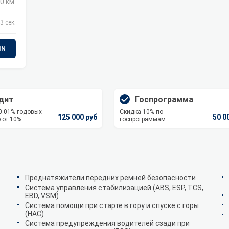
0 км.
3 сек.
IN
дит
Госпрограмма
 0.01% годовых
Скидка 10% по
125 000 руб
50 0
 от 10%
госпрограммам
Преднатяжители передних ремней безопасности
Система управления стабилизацией (ABS, ESP, TCS,
EBD, VSM)
Система помощи при старте в гору и спуске с горы
(HAC)
Система предупреждения водителей сзади при