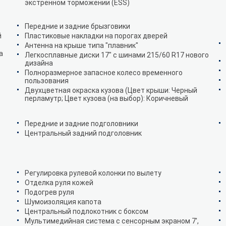
экстренном торможении (ESS)
Передние и задние брызговики
й
Пластиковые накладки на порогах дверей
Антенна на крыше типа "плавник"
а
Легкосплавные диски 17" с шинами 215/60 R17 нового
дизайна
Полноразмерное запасное колесо временного
пользования
Двухцветная окраска кузова (Цвет крыши: Черный
перламутр; Цвет кузова (на выбор): Коричневый
Передние и задние подголовники
Центральный задний подголовник
Регулировка рулевой колонки по вылету
Отделка руля кожей
Подогрев руля
Шумоизоляция капота
Центральный подлокотник с боксом
Мультимедийная система с сенсорным экраном 7',