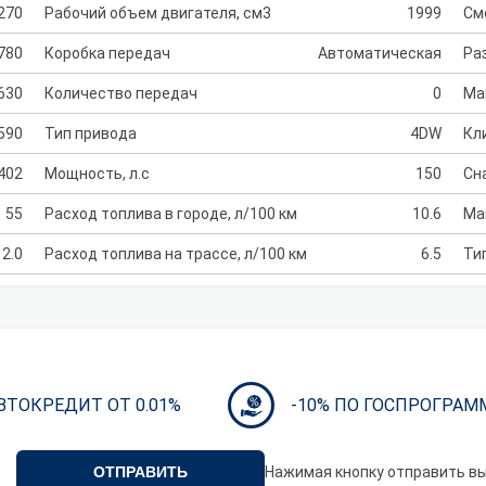
270
Рабочий объем двигателя, см3
1999
См
780
Коробка передач
Автоматическая
Раз
630
Количество передач
0
Ма
590
Тип привода
4DW
Кл
402
Мощность, л.с
150
Сн
55
Расход топлива в городе, л/100 км
10.6
Ма
2.0
Расход топлива на трассе, л/100 км
6.5
Ти
ВТОКРЕДИТ ОТ 0.01%
-10% ПО ГОСПРОГРАМ
ОТПРАВИТЬ
Нажимая кнопку отправить в