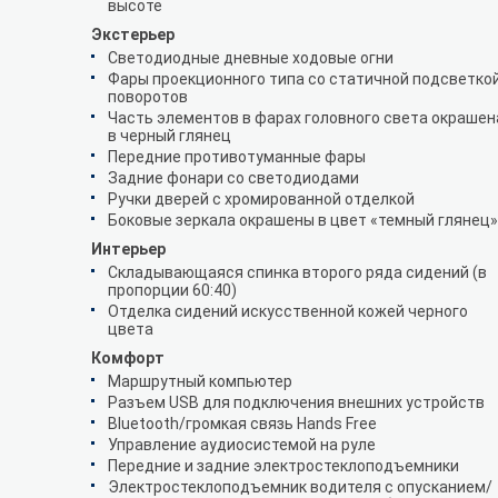
высоте
Экстерьер
Светодиодные дневные ходовые огни
Фары проекционного типа со статичной подсветко
поворотов
Часть элементов в фарах головного света окрашен
в черный глянец
Передние противотуманные фары
Задние фонари со светодиодами
Ручки дверей с хромированной отделкой
Боковые зеркала окрашены в цвет «темный глянец»
Интерьер
Складывающаяся спинка второго ряда сидений (в
пропорции 60:40)
Отделка сидений искусственной кожей черного
цвета
Комфорт
Маршрутный компьютер
Разъем USB для подключения внешних устройств
Bluetooth/громкая связь Hands Free
Управление аудиосистемой на руле
Передние и задние электростеклоподъемники
Электростеклоподъемник водителя с опусканием/