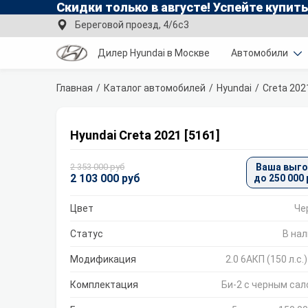
Скидки только в
августе
!
Успейте купить
Береговой проезд, 4/6с3
Дилер Hyundai в Москве
Автомобили
Главная
Каталог автомобилей
Hyundai
Creta 202
Hyundai Creta 2021 [5161]
2 353 000 руб
Ваша выг
2 103 000 руб
до 250 000 
Цвет
Че
Статус
В на
Модификация
2.0 6AКП (150 л.с.
Комплектация
Би-2 с черным са