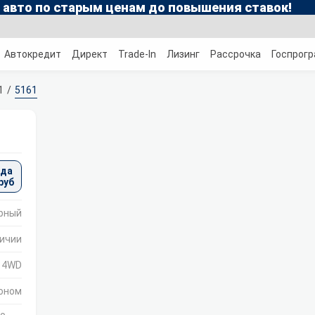
 авто по старым ценам до повышения ставок!
Автокредит
Директ
Trade-In
Лизинг
Рассрочка
Госпрог
1
5161
ода
руб
рный
личии
) 4WD
лоном