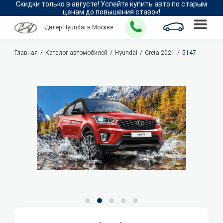
Скидки только в
августе
!
Успейте купить авто по старым
ценам до повышения ставок!
Дилер Hyundai в Москве
Главная
Каталог автомобилей
Hyundai
Creta 2021
5147