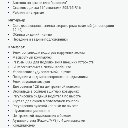
Антенна на крыше типа "плавник"
Стальные диски 16" с шинами 205/65 R16
Рейлинги на крыше
Интерьер
Складывающаяся спинка второго ряда сидений (в пропорции
60:40)
Обивка сидений тканью
Передние и задние подголовники
Комфорт
Электропривод и подогрев наружных зеркал
Маршрутный компьютер
Разъем USB для подключения внешних устройств
Bluetooth/громкая связь Hands Free
Управление аудиосистемой на руле
Передние и задние электростеклоподъемники
Электроусилитель руля
Две розетки 12В на центральной консоли
Зеркальца в солнцезащитных козырьках
Регулировка сиденья водителя по высоте
Футляр для очков в потолочной консоли
Регулировка рулевой колонки по высоте
Шумоизоляция капота
Центральный подлокотник с боксом
Аудиосистема (Радио/MP3) с 4 динамиками
Кондиционер