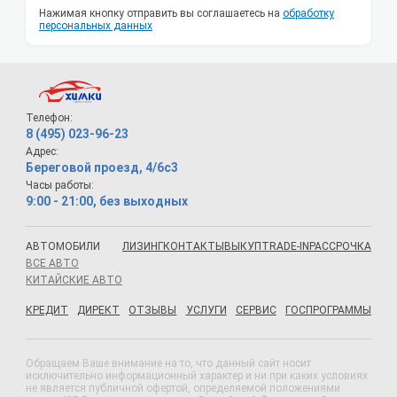
Нажимая кнопку отправить вы соглашаетесь на
обработку
персональных данных
Телефон:
8 (495) 023-96-23
Адрес:
Береговой проезд, 4/6с3
Часы работы:
9:00 - 21:00, без выходных
АВТОМОБИЛИ
ЛИЗИНГ
КОНТАКТЫ
ВЫКУП
TRADE-IN
РАССРОЧКА
ВСЕ АВТО
КИТАЙСКИЕ АВТО
КРЕДИТ
ДИРЕКТ
ОТЗЫВЫ
УСЛУГИ
СЕРВИС
ГОСПРОГРАММЫ
Обращаем Ваше внимание на то, что данный сайт носит
исключительно информационный характер и ни при каких условиях
не является публичной офертой, определяемой положениями