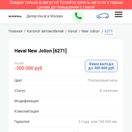
Скидки только в
августе
!
Успейте купить авто по старым
ценам до повышения ставок!
Дилер Haval в Москве
Главная
Каталог автомобилей
Haval
New Jolion
6271
Haval New Jolion [6271]
0 руб
Ваша выгода
-300 000 руб
до 300 000 руб
Цвет
Платиновый неон
Статус
В наличии
Модификация
Комплектация
Гарантия
3 года, или 150 000 км.