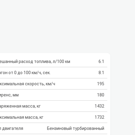
ешанный расход топлива, л/100 км
6.1
гон от 0 до 100 км/ч, сек.
8.1
ксимальная скорость, км/ч
195
иренс, мм
180
аряженная масса, кг
1432
ксимальная масса, кг
1732
п двигателя
Бензиновый турбированный