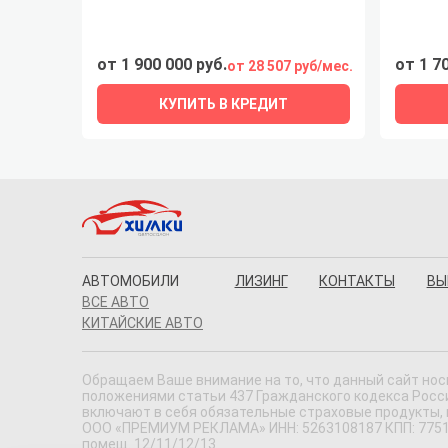
от 1 900 000 руб.
от 1 7
от 28 507 руб/мес.
КУПИТЬ В КРЕДИТ
АВТОМОБИЛИ
ЛИЗИНГ
КОНТАКТЫ
ВЫ
ВСЕ АВТО
КИТАЙСКИЕ АВТО
Обращаем Ваше внимание на то, что данный сайт нос
положениями статьи 437 Гражданского кодекса Россий
включают в себя обязательные страховые продукты,
ООО «ПРЕМИУМ РЕКЛАМА» ИНН: 5263108187 КПП: 775101001
помещ. 12/11/12/13