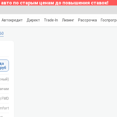
 авто по старым ценам до повышения ставок!
Автокредит
Директ
Trade-In
Лизинг
Рассрочка
Госпрог
60
да
 руб
асный)
личии
.) FWD
mfort