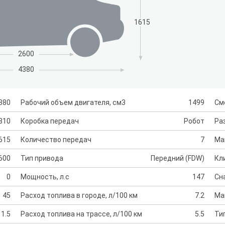
1615
2600
4380
380
Рабочий объем двигателя, см3
1499
См
810
Коробка передач
Робот
Раз
615
Количество передач
7
Ма
600
Тип привода
Передний (FDW)
Кл
0
Мощность, л.с
147
Сн
45
Расход топлива в городе, л/100 км
7.2
Ма
1.5
Расход топлива на трассе, л/100 км
5.5
Ти