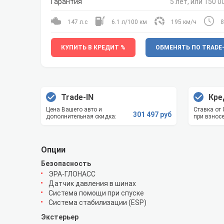
Гарантия
5 лет, или 150 0
147 л.с
6.1 л/100 км
195 км/ч
8
КУПИТЬ В КРЕДИТ %
ОБМЕНЯТЬ ПО TRADE-
Trade-IN
Кре
Цена Вашего авто и
Ставка от
301 497 руб
дополнительная скидка:
при взносе
Опции
Безопасность
ЭРА-ГЛОНАСС
Датчик давления в шинах
Система помощи при спуске
Система стабилизации (ESP)
Экстерьер