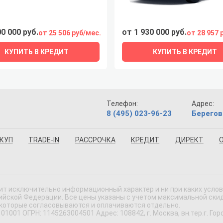
00 000 руб.
от 1 930 000 руб.
от 25 506 руб/мес.
от 28 957 
КУПИТЬ В КРЕДИТ
КУПИТЬ В КРЕДИТ
Телефон:
Адрес:
8 (495) 023-96-23
Берегов
КУП
TRADE-IN
РАССРОЧКА
КРЕДИТ
ДИРЕКТ
ит исключительно информационный характер и ни при каких усло
ской Федерации. Все цены указаны с учетом максимальной скидки
 которые согласовываются и оплачиваются отдельно.
 ОГРН: 1145263004501 Адрес: 108842, г. Москва, вн.тер.г. Городс