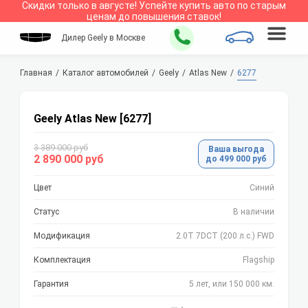
Скидки только в
августе
!
Успейте купить авто по старым
ценам до повышения ставок!
Дилер Geely в Москве
Главная
Каталог автомобилей
Geely
Atlas New
6277
Geely Atlas New [6277]
3 389 000 руб
Ваша выгода
2 890 000 руб
до 499 000 руб
Цвет
Синий
Статус
В наличии
Модификация
2.0T 7DCT (200 л.с.) FWD
Комплектация
Flagship
Гарантия
5 лет, или 150 000 км.