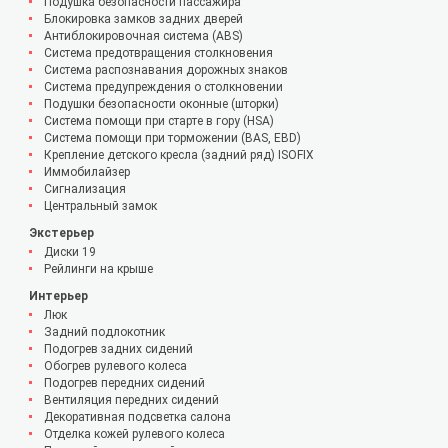
Подушка безопасности пассажира
Блокировка замков задних дверей
Антиблокировочная система (ABS)
Система предотвращения столкновения
Система распознавания дорожных знаков
Система предупреждения о столкновении
Подушки безопасности оконные (шторки)
Система помощи при старте в гору (HSA)
Система помощи при торможении (BAS, EBD)
Крепление детского кресла (задний ряд) ISOFIX
Иммобилайзер
Сигнализация
Центральный замок
Экстерьер
Диски 19
Рейлинги на крыше
Интерьер
Люк
Задний подлокотник
Подогрев задних сидений
Обогрев рулевого колеса
Подогрев передних сидений
Вентиляция передних сидений
Декоративная подсветка салона
Отделка кожей рулевого колеса