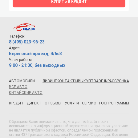
КУПИТЬ В КРЕДИТ
Телефон:
8 (495) 023-96-23
Адрес:
Береговой проезд, 4/6с3
Часы работы:
9:00 - 21:00, без выходных
АВТОМОБИЛИ
ЛИЗИНГ
КОНТАКТЫ
ВЫКУП
TRADE-IN
РАССРОЧКА
ВСЕ АВТО
КИТАЙСКИЕ АВТО
КРЕДИТ
ДИРЕКТ
ОТЗЫВЫ
УСЛУГИ
СЕРВИС
ГОСПРОГРАММЫ
Обращаем Ваше внимание на то, что данный сайт носит
исключительно информационный характер и ни при каких условиях
не является публичной офертой, определяемой положениями
статьи 437 Гражданского кодекса Российской Федерации. Все цены