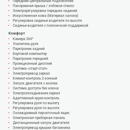
Передний центральный подлокотник
Панорамная крыша / лобовое стекло
Электрорегулировка передних сидений
Искусственная кожа (Материал салона)
Регулировка сиденья водителя по высоте
Сиденье водителя с поясничной поддержкой
Комфорт
Камера 360°
Усилитель руля
Парктроник задний
Бортовой компьютер
Парктроник передний
Проекционный дисплей
Система «старт-стоп»
Электропривод зеркал
Климат-контроль 2-зонный
Запуск двигателя с кнопки
Система доступа без ключа
Электроскладывание зеркал
Адаптивный круиз-контроль
Регулировка руля по вылету
Регулировка руля по высоте
Охлаждаемый перчаточный ящик
Электронная приборная панель
Дистанционный запуск двигателя
Электропривод крышки багажника