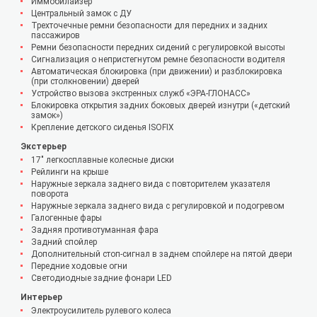
Иммобилайзер
Центральный замок с ДУ
Трехточечные ремни безопасности для передних и задних
пассажиров
Ремни безопасности передних сидений с регулировкой высоты
Сигнализация о непристегнутом ремне безопасности водителя
Автоматическая блокировка (при движении) и разблокировка
(при столкновении) дверей
Устройство вызова экстренных служб «ЭРА-ГЛОНАСС»
Блокировка открытия задних боковых дверей изнутри («детский
замок»)
Крепление детского сиденья ISOFIX
Экстерьер
17" легкосплавные колесные диски
Рейлинги на крыше
Наружные зеркала заднего вида с повторителем указателя
поворота
Наружные зеркала заднего вида с регулировкой и подогревом
Галогенные фары
Задняя противотуманная фара
Задний спойлер
Дополнительный стоп-сигнал в заднем спойлере на пятой двери
Передние ходовые огни
Светодиодные задние фонари LED
Интерьер
Электроусилитель рулевого колеса