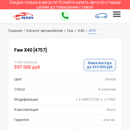
Скидки только в
августе
!
Успейте купить авто по старым
ценам до повышения ставок!
Главная
Каталог автомобилей
Faw
X40
4757
Faw X40 [4757]
1 207 000 руб
Ваша выгода
597 000 руб
до 610 000 руб
Цвет
Белый
Статус
В наличии
Модификация
1.6 5МКП (108 л. с.) FWD
Комплектация
Basic
Гарантия
, или км.