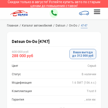
Скидки только в
августе
!
Успейте купить авто по старым
ценам до повышения ставок!
Главная
Каталог автомобилей
Datsun
On-Do
4747
Datsun On-Do [4747]
600 000 руб
Ваша выгода
288 000 руб
до 312 000 руб
Цвет
Серый
Статус
В наличии
Модификация
1.6 5МТ (106 л.с.)
Комплектация
Trust II
Гарантия
, или км.