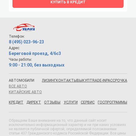
КУПИТЬ В КРЕДИТ
Телефон:
8 (495) 023-96-23
Адрес:
Береговой проезд, 4/6с3
Часы работы:
9:00 - 21:00, без выходных
АВТОМОБИЛИ
ЛИЗИНГ
КОНТАКТЫ
ВЫКУП
TRADE-IN
РАССРОЧКА
ВСЕ АВТО
КИТАЙСКИЕ АВТО
КРЕДИТ
ДИРЕКТ
ОТЗЫВЫ
УСЛУГИ
СЕРВИС
ГОСПРОГРАММЫ
Обращаем Ваше внимание на то, что данный сайт носит
исключительно информационный характер и ни при каких условиях
не является публичной офертой, определяемой положениями
статьи 437 Гражданского кодекса Российской Федерации. Все цены