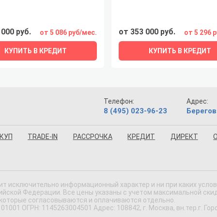
 000 руб.
от 353 000 руб.
от 5 086 руб/мес.
от 5 296 
КУПИТЬ В КРЕДИТ
КУПИТЬ В КРЕДИТ
Телефон:
Адрес:
8 (495) 023-96-23
Берегов
КУП
TRADE-IN
РАССРОЧКА
КРЕДИТ
ДИРЕКТ
ит исключительно информационный характер и ни при каких усло
ской Федерации. Все цены указаны с учетом максимальной скидки
 которые согласовываются и оплачиваются отдельно.
 ОГРН: 1145263004501 Адрес: 108842, г. Москва, вн.тер.г. Городс