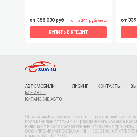
от 356 000 руб.
от 339
от 5 341 руб/мес.
КУПИТЬ В КРЕДИТ
АВТОМОБИЛИ
ЛИЗИНГ
КОНТАКТЫ
ВЫ
ВСЕ АВТО
КИТАЙСКИЕ АВТО
Обращаем Ваше внимание на то, что данный сайт нос
положениями статьи 437 Гражданского кодекса Россий
включают в себя обязательные страховые продукты,
ООО «ПРЕМИУМ РЕКЛАМА» ИНН: 5263108187 КПП: 775101001
помещ. 12/11/12/13