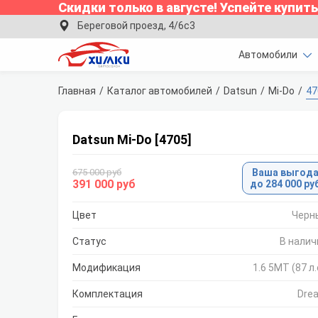
Скидки только в
августе
!
Успейте купить
Береговой проезд, 4/6с3
Автомобили
Главная
Каталог автомобилей
Datsun
Mi-Do
47
Datsun Mi-Do [4705]
675 000 руб
Ваша выгод
391 000 руб
до 284 000 ру
Цвет
Черн
Статус
В налич
Модификация
1.6 5МТ (87 л.
Комплектация
Dre