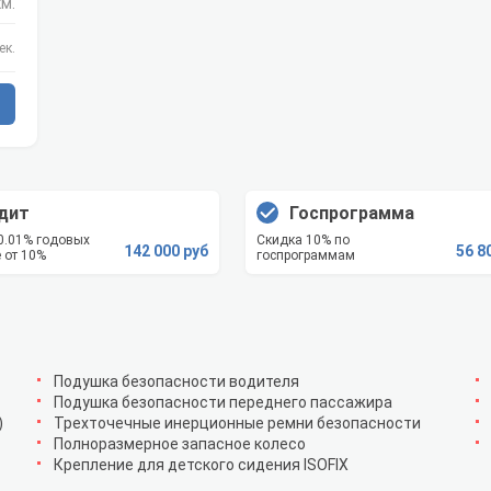
км.
ек.
дит
Госпрограмма
 0.01% годовых
Скидка 10% по
142 000 руб
56 8
 от 10%
госпрограммам
Подушка безопасности водителя
Подушка безопасности переднего пассажира
)
Трехточечные инерционные ремни безопасности
Полноразмерное запасное колесо
Крепление для детского сидения ISOFIX