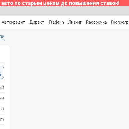
 авто по старым ценам до повышения ставок!
Автокредит
Директ
Trade-In
Лизинг
Рассрочка
Госпрог
05
а
б
ый
ии
с.)
am