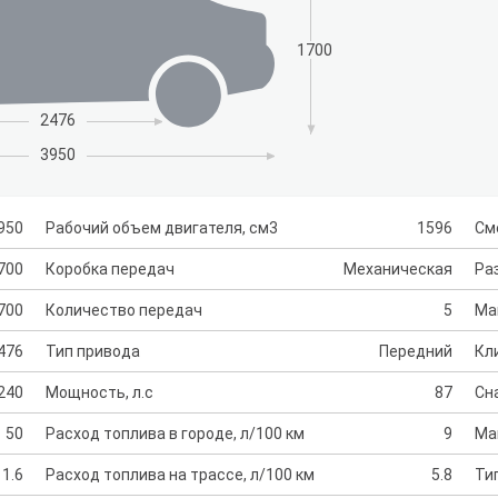
1700
2476
3950
950
Рабочий объем двигателя, см3
1596
См
700
Коробка передач
Механическая
Раз
700
Количество передач
5
Ма
476
Тип привода
Передний
Кл
240
Мощность, л.с
87
Сн
50
Расход топлива в городе, л/100 км
9
Ма
1.6
Расход топлива на трассе, л/100 км
5.8
Ти