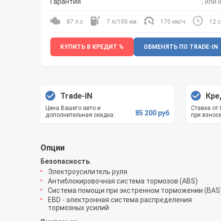
Гарантия
, или 
87 л.с
7 л/100 км
170 км/ч
12 с
КУПИТЬ В КРЕДИТ %
ОБМЕНЯТЬ ПО TRADE-IN
Trade-IN
Кре
Цена Вашего авто и
Ставка от
85 200 руб
дополнительная скидка:
при взносе
Опции
Безопасность
Электроусилитель руля
Антиблокировочная система тормозов (ABS)
Система помощи при экстренном торможении (BAS
EBD - электронная система распределения
тормозных усилий