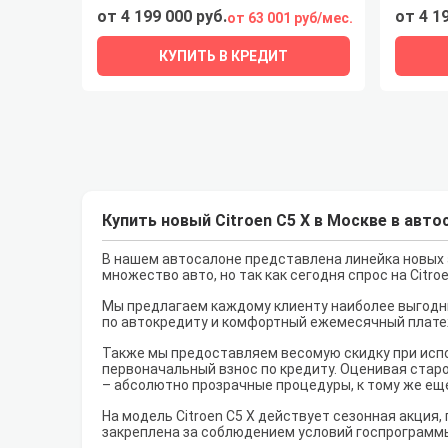
от 4 199 000 руб.
от 4 1
от 63 001 руб/мес.
КУПИТЬ В КРЕДИТ
Купить новый Citroen C5 X в Москве в авт
В нашем автосалоне представлена линейка новых а
множество авто, но так как сегодня спрос на Citr
Мы предлагаем каждому клиенту наиболее выгодны
по автокредиту и комфортный ежемесячный плате
Также мы предоставляем весомую скидку при испо
первоначальный взнос по кредиту. Оценивая старо
– абсолютно прозрачные процедуры, к тому же ещ
На модель Citroen C5 X действует сезонная акция,
закреплена за соблюдением условий госпрограмм