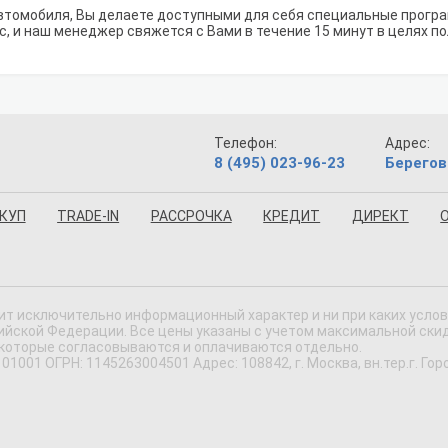
томобиля, Вы делаете доступными для себя специальные програм
с, и наш менеджер свяжется с Вами в течение 15 минут в целях п
Телефон:
Адрес:
8 (495) 023-96-23
Берегов
КУП
TRADE-IN
РАССРОЧКА
КРЕДИТ
ДИРЕКТ
ит исключительно информационный характер и ни при каких усло
ской Федерации. Все цены указаны с учетом максимальной скидки
 которые согласовываются и оплачиваются отдельно.
 ОГРН: 1145263004501 Адрес: 108842, г. Москва, вн.тер.г. Городс