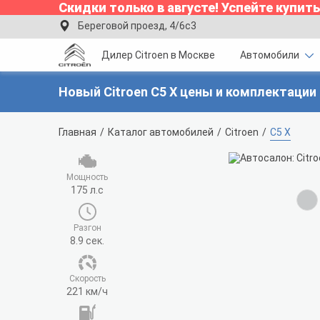
Скидки только в
августе
!
Успейте купить
Береговой проезд, 4/6с3
Дилер Citroen в Москве
Автомобили
Новый Citroen C5 X цены и комплектации
Главная
Каталог автомобилей
Citroen
C5 X
Мощность
175 л.с
Разгон
8.9 сек.
Cкорость
221 км/ч