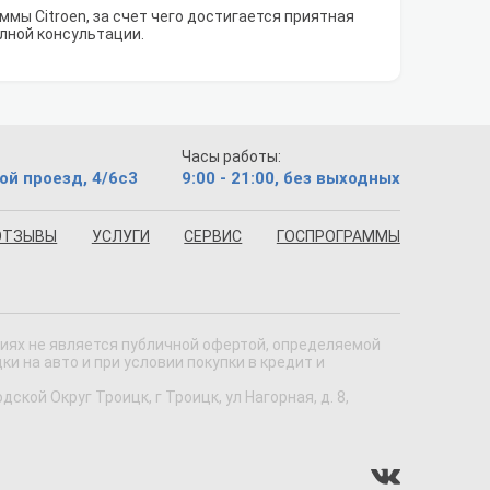
мы Citroen, за счет чего достигается приятная
олной консультации.
Часы работы:
ой проезд, 4/6с3
9:00 - 21:00, без выходных
ОТЗЫВЫ
УСЛУГИ
СЕРВИС
ГОСПРОГРАММЫ
виях не является публичной офертой, определяемой
 на авто и при условии покупки в кредит и
кой Округ Троицк, г Троицк, ул Нагорная, д. 8,