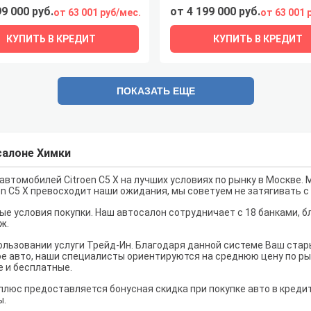
99 000 руб.
от 4 199 000 руб.
от 63 001 руб/мес.
от 63 001 
КУПИТЬ В КРЕДИТ
КУПИТЬ В КРЕДИТ
ПОКАЗАТЬ ЕЩЕ
осалоне Химки
втомобилей Citroen C5 X на лучших условиях по рынку в Москве. 
oen C5 X превосходит наши ожидания, мы советуем не затягивать 
е условия покупки. Наш автосалон сотрудничает с 18 банками, б
ж.
льзовании услуги Трейд-Ин. Благодаря данной системе Ваш ста
е авто, наши специалисты ориентируются на среднюю цену по рынк
е и бесплатные.
 плюс предоставляется бонусная скидка при покупке авто в креди
ы.