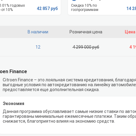
 0.01% годовых
Скидка 10% по
42 857 руб
14 2
 от 10%
госпрограммам
В наличии
Розничная цена
Цена
12
4 299 000 руб
4 1
oen Finance
Citroen Finance – это лояльная система кредитования, благода
выгодные условия по автокредитованию на линейку автомобилей
предоставляется еще дополнительная скидка.
Экономия
Данная программа обуславливает самые низкие ставки по авток
гарантированы минимальные ежемесячные платежи. Таким обр
снижается, благоприятно влияя на экономию средств.