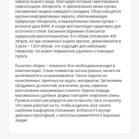
зеркала заднего вида, благодаря которым гарантирована
превосходная обзорность. А оригинальные линии кузова
напоминают модели немецкого концерна. Сбоку находятся
крупные информативные зеркала, обеспечивающие
прекрасную обзорность, и выразительные линии кузова —
вполне в духе BMW. А сзади авто выглядит характерно для
восточного стиля. Багажное отделение отличается
прекрасной вместительностью. Его объем составляет 430
литров, но при сложенных задних креслах, увеличивается в
3 раза – 1254 литров, что подходит для небольших
перевозок. Он может открываться удаленно с помощью
пульта.
Качество сборки – отменное. Все необходимое входит в
комплектацию. Стыки элементов салона ровные, ничего не
вытягивается и не вываливается. Салон отделан из
качественных, приятных на ощупь, материалов. Эргономика
продумана до мелочей, все кнопки, ручки, карманы
расположены максимально понятно. Кресла спереди
максимально удобные, форма повторяет очертания спины.
Рулевое колесо регулируется как по высоте, так и по вылету,
что также работает на то, чтобы водитель смог занять
наиболее комфортное положение. Brilliance V3 внутри
довольно просторный, с легкостью разместятся 5 взрослых
людей.