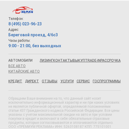
Телефон:
8 (495) 023-96-23
Адрес:
Береговой проезд, 4/6с3
Часы работы:
9:00 - 21:00, без выходных
АВТОМОБИЛИ
ЛИЗИНГ
КОНТАКТЫ
ВЫКУП
TRADE-IN
РАССРОЧКА
ВСЕ АВТО
КИТАЙСКИЕ АВТО
КРЕДИТ
ДИРЕКТ
ОТЗЫВЫ
УСЛУГИ
СЕРВИС
ГОСПРОГРАММЫ
Обращаем Ваше внимание на то, что данный сайт носит
исключительно информационный характер и ни при каких условиях
не является публичной офертой, определяемой положениями
статьи 437 Гражданского кодекса Российской Федерации. Все цены
указаны с учетом максимальной скидки на авто и при условии
покупки в кредит и включают в себя обязательные страховые
продукты, которые согласовываются и оплачиваются отдельно.
ООО «ПРЕМИУМ РЕКЛАМА» ИНН: 5263108187 КПП: 775101001