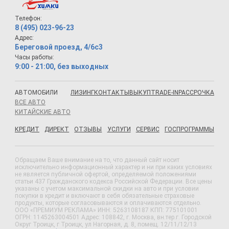
Телефон:
8 (495) 023-96-23
Адрес:
Береговой проезд, 4/6с3
Часы работы:
9:00 - 21:00, без выходных
АВТОМОБИЛИ
ЛИЗИНГ
КОНТАКТЫ
ВЫКУП
TRADE-IN
РАССРОЧКА
ВСЕ АВТО
КИТАЙСКИЕ АВТО
КРЕДИТ
ДИРЕКТ
ОТЗЫВЫ
УСЛУГИ
СЕРВИС
ГОСПРОГРАММЫ
Обращаем Ваше внимание на то, что данный сайт носит
исключительно информационный характер и ни при каких условиях
не является публичной офертой, определяемой положениями
статьи 437 Гражданского кодекса Российской Федерации. Все цены
указаны с учетом максимальной скидки на авто и при условии
покупки в кредит и включают в себя обязательные страховые
продукты, которые согласовываются и оплачиваются отдельно.
ООО «ПРЕМИУМ РЕКЛАМА» ИНН: 5263108187 КПП: 775101001
ОГРН: 1145263004501 Адрес: 108842, г. Москва, вн.тер.г. Городской
Округ Троицк, г Троицк, ул Нагорная, д. 8, помещ. 12/11/12/13